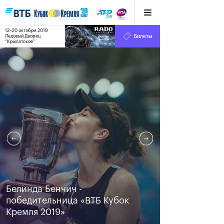
12–20 октября 2019
9
Ледовый Дворец
Билеты
“Крылатское”
:
:
05
13
22
Белинда Бенчич -
победительница «ВТБ Кубок
Кремля 2019»