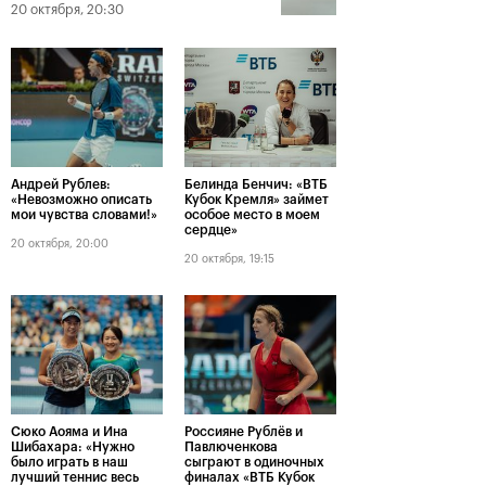
20 октября, 20:30
Андрей Рублев:
Белинда Бенчич: «ВТБ
«Невозможно описать
Кубок Кремля» займет
мои чувства словами!»
особое место в моем
сердце»
20 октября, 20:00
20 октября, 19:15
Сюко Аояма и Ина
Россияне Рублёв и
Шибахара: «Нужно
Павлюченкова
было играть в наш
сыграют в одиночных
лучший теннис весь
финалах «ВТБ Кубок