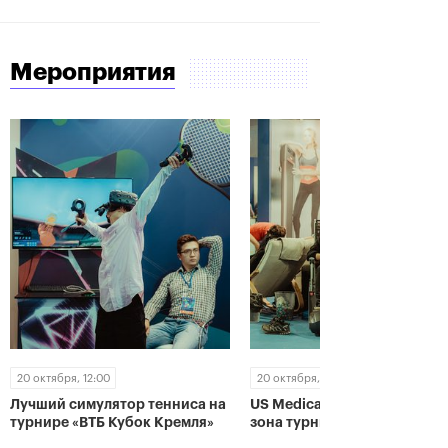
Мероприятия
20 октября, 12:00
20 октября, 12:00
Лучший симулятор тенниса на
US Medica - главная "relax"
турнире «ВТБ Кубок Кремля»
зона турнира