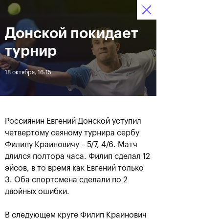
Донской покидает
12–20 октября 2019
6
Ледовый Дворец
Билеты
“Крылатское”
:
:
12
31
42
турнир
Новости
18 октября, 16:15
За все время
Дата
Россиянин Евгений Донской уступил
ЛЕНТА
четвертому сеяному турнира сербу
Филипу Краиновичу – 5/7, 4/6. Матч
Андрей Рублев подарил
Бенчич - победительница
себе Кубок Cartier на день
«ВТБ Кубок Кремля 2019»
длился полтора часа. Филип сделал 12
рождения
эйсов, в то время как Евгений только
3. Оба спортсмена сделали по 2
двойных ошибки.
20 октября, 19:00
20 октября, 17:45
В следующем круге Филип Краинович