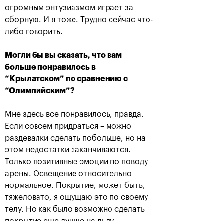
огромным энтузиазмом играет за
сборную. И я тоже. Трудно сейчас что-
либо говорить.
Официальный хронометрист
Могли бы вы сказать, что вам
больше понравилось в
“Крылатском” по сравнению с
“Олимпийским”?
Мне здесь все понравилось, правда.
При поддержке
Если совсем придраться – можно
раздевалки сделать побольше, но на
этом недостатки заканчиваются.
Только позитивные эмоции по поводу
арены. Освещение относительно
Министерство спорта
Департамент спорта
нормальное. Покрытие, может быть,
Российской Федерации
города Москвы
тяжеловато, я ощущаю это по своему
телу. Но как было возможно сделать