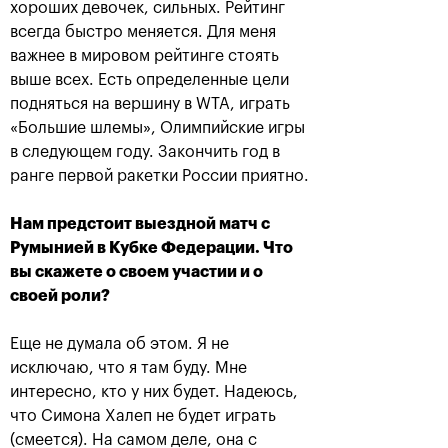
хороших девочек, сильных. Рейтинг
всегда быстро меняется. Для меня
Загрузить еще
важнее в мировом рейтинге стоять
выше всех. Есть определенные цели
подняться на вершину в WTA, играть
«Большие шлемы», Олимпийские игры
ТИТУЛЬНЫЙ СПОНСОР
в следующем году. Закончить год в
ранге первой ракетки России приятно.
Нам предстоит выездной матч с
Румынией в Кубке Федерации. Что
вы скажете о своем участии и о
своей роли?
Еще не думала об этом. Я не
исключаю, что я там буду. Мне
Официальный автомобиль
Официальная авиакомпания
интересно, кто у них будет. Надеюсь,
что Симона Халеп не будет играть
(смеется). На самом деле, она с