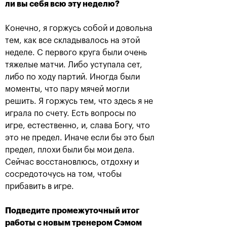
ли вы себя всю эту неделю?
Конечно, я горжусь собой и довольна
тем, как все складывалось на этой
Сюко Аояма и Ина
Россияне Рублёв и
неделе. С первого круга были очень
Шибахара: «Нужно
Павлюченкова
тяжелые матчи. Либо уступала сет,
было играть в наш
сыграют в одиночных
лучший теннис весь
финалах «ВТБ Кубок
либо по ходу партий. Иногда были
матч!»
Кремля 2019»
моменты, что пару мячей могли
20 октября, 16:45
20 октября, 10:00
решить. Я горжусь тем, что здесь я не
играла по счету. Есть вопросы по
игре, естественно, и, слава Богу, что
это не предел. Иначе если бы это был
предел, плохи были бы мои дела.
Сейчас восстановлюсь, отдохну и
сосредоточусь на том, чтобы
Матве Мидделькоп-
Андрей Рублев: «После
Марсело Демолинер:
победы над Чиличем
прибавить в игре.
«Нас притягивает друг
сразу написал Карену
к другу, как магнитом»
Хачанову!»
19 октября, 23:30
19 октября, 23:00
Подведите промежуточный итог
работы с новым тренером Сэмом