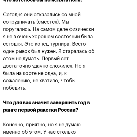
что хотелось бы поменять ноги?
На «ВТБ Кубок Кремля 2019»
вручены стипендии Фонда
Сегодня они отказались со мной
«Президентского центра Б.
Н. Ельцина»
сотрудничать (смеется). Мы
поругались. На самом деле физически
19 октября, 20:45
я не в очень хорошем состоянии была
сегодня. Это конец турнира. Всего
один рывок был нужен. Я старалась об
этом не думать. Первый сет
достаточно удачно сложился. Но я
была на корте не одна, и, к
сожалению, не хватило, чтобы
победить.
Что для вас значит завершить год в
Анастасия Павлюченкова:
ранге первой ракетки России?
«Надо помнить, что завтра
предстоит еще один матч!»
Конечно, приятно, но я не думаю
19 октября, 18:45
именно об этом. У нас столько