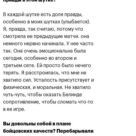
правды в этой шутке?
В каждой шутке есть доля правды,
Анастасия Павлюченкова:
особенно в моих шутках (улыбается).
«Не хватило чуть-чуть,
Я, правда, так считаю, потому что
чтобы оказать Белинде
смотрела ее предыдущие матчи. она
сопротивление!»
немного нервно начинала. У нее часто
20 октября, 20:30
так. Она очень эмоциональна была
сегодня, особенно во втором и
третьем сете. Ей просто было нечего
терять. Я расстроилась, что мне не
хватило сил. Усталость присутствует и
физическая, и моральная. Не хватило
чуть-чуть, чтобы оказать Белинде
Андрей Рублев:
Белинда Бенчич: «ВТБ
сопротивление, чтобы сломать что-то
«Невозможно описать
Кубок Кремля» займет
мои чувства словами!»
особое место в моем
в ее игре.
сердце»
20 октября, 20:00
20 октября, 19:15
Вы довольны собой в плане
бойцовских качеств? Перебарывали