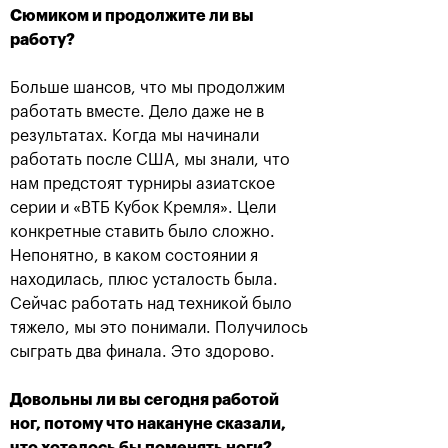
Сюмиком и продолжите ли вы
работу?
Больше шансов, что мы продолжим
работать вместе. Дело даже не в
В «Крылатском»
Марат Сафин:
результатах. Когда мы начинали
чествовали российских
«Включение в Зал
чемпионов «ВТБ Кубок
мировой теннисной
работать после США, мы знали, что
Кремля» и лауреатов
славы - это вишенка на
Зала мировой
торте»
нам предстоят турниры азиатское
теннисной славы
серии и «ВТБ Кубок Кремля». Цели
19 октября, 21:00
19 октября, 21:15
конкретные ставить было сложно.
Непонятно, в каком состоянии я
находилась, плюс усталость была.
Сейчас работать над техникой было
тяжело, мы это понимали. Получилось
сыграть два финала. Это здорово.
Довольны ли вы сегодня работой
ног, потому что накануне сказали,