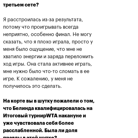
третьем сете?
Я расстроилась из-за результата,
потому что проигрывать всегда
неприятно, особенно финал. Не могу
сказать, что я плохо играла, просто у
меня было ощущение, что мне не
хватило энергии и заряда переломить
ход игры. Она стала активнее играть,
Рублёв — чемпион XXX
мне нужно было что-то сломать в ее
турнира «ВТБ Кубок
игре. К сожалению, у меня не
Кремля»
получилось это сделать.
20 октября, 21:00
На корте вы в шутку пожалели о том,
что Белинда квалифицировалась на
Итоговый турнирWTA накануне и
уже чувствовала себя более
расслабленной. Была ли доля