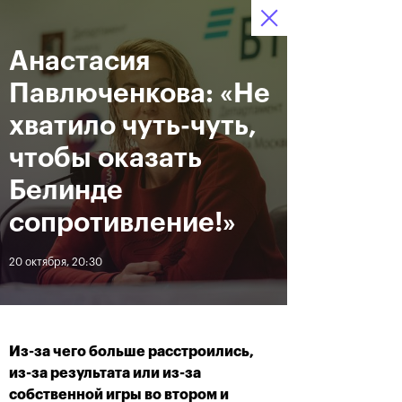
Анастасия
12–20 октября 2019
7
Ледовый Дворец
Билеты
“Крылатское”
:
:
06
25
22
Павлюченкова: «Не
Новости
хватило чуть-чуть,
чтобы оказать
За все время
Дата
Белинде
сопротивление!»
ЛЕНТА
20 октября, 20:30
Андрей Рублев подарил
Бенчич - победительница
себе Кубок Cartier на день
«ВТБ Кубок Кремля 2019»
рождения
Из-за чего больше расстроились,
20 октября, 19:00
20 октября, 17:45
из-за результата или из-за
собственной игры во втором и