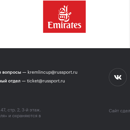
 вопросы
—
kremlincup@russport.ru
ный отдел
—
ticket@russport.ru
, стр. 2, 3-й этаж.
Сайт сде
ля» и охраняются в