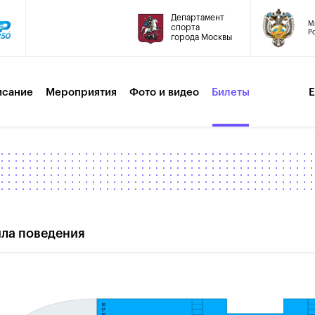
Департамент
М
спорта
Р
города Москвы
исание
Мероприятия
Фото и видео
Билеты
ла поведения