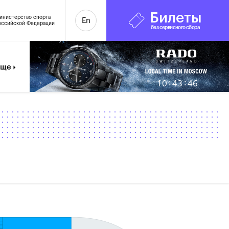
Билеты
инистерство спорта
En
оссийской Федерации
без сервисного сбора
Еще
:
:
10
43
47