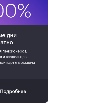
00%
ые дни
латно
я пенсионеров,
в и владельцев
ной карты москвича
Подробнее