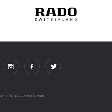
лан в
Астрошоке
и
Болде