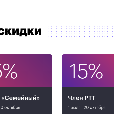
 скидки
5%
15%
т «Семейный»
Член РТТ
 20 октября
1 июля - 20 октября