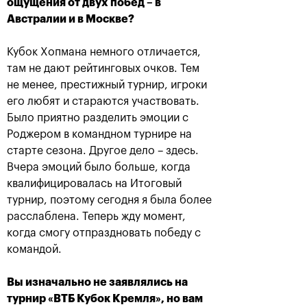
ощущения от двух побед – в
Австралии и в Москве?
Кубок Хопмана немного отличается,
там не дают рейтинговых очков. Тем
не менее, престижный турнир, игроки
его любят и стараются участвовать.
Было приятно разделить эмоции с
Роджером в командном турнире на
Рублёв — чемпион XXX
старте сезона. Другое дело – здесь.
турнира «ВТБ Кубок
Вчера эмоций было больше, когда
Кремля»
квалифицировалась на Итоговый
20 октября, 21:00
турнир, поэтому сегодня я была более
расслаблена. Теперь жду момент,
когда смогу отпраздновать победу с
командой.
Вы изначально не заявлялись на
турнир «ВТБ Кубок Кремля», но вам