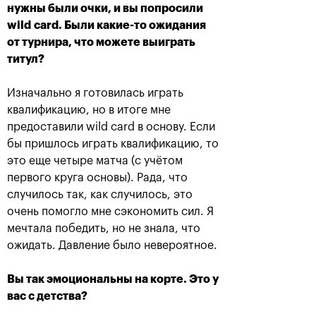
нужны были очки, и вы попросили
wild
card. Были какие-то ожидания
от турнира, что можете выиграть
Анастасия Павлюченкова:
титул?
«Не хватило чуть-чуть,
чтобы оказать Белинде
сопротивление!»
Изначально я готовилась играть
квалификацию, но в итоге мне
20 октября, 20:30
предоставили wild card в основу. Если
бы пришлось играть квалификацию, то
это еще четыре матча (с учётом
первого круга основы). Рада, что
случилось так, как случилось, это
очень помогло мне сэкономить сил. Я
Андрей Рублев:
Белинда Бенчич: «ВТБ
мечтала победить, но не знала, что
«Невозможно описать
Кубок Кремля» займет
ожидать. Давление было невероятное.
мои чувства словами!»
особое место в моем
сердце»
20 октября, 20:00
20 октября, 19:15
Вы так эмоциональны на корте. Это у
вас с детства?