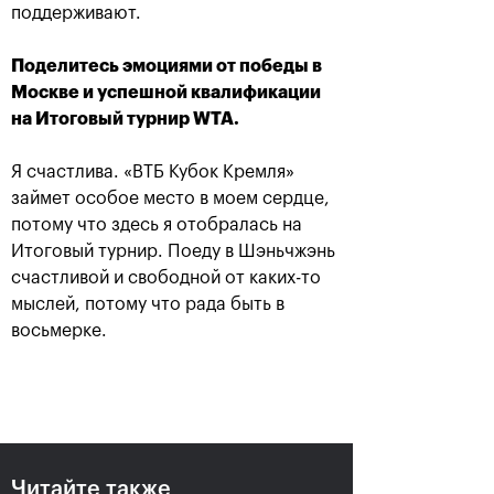
На «ВТБ Кубок Кремля 2019»
поддерживают.
вручены стипендии Фонда
«Президентского центра Б.
Поделитесь эмоциями от победы в
Н. Ельцина»
Москве и успешной квалификации
19 октября, 20:45
на Итоговый турнир WTA.
Я счастлива. «ВТБ Кубок Кремля»
займет особое место в моем сердце,
потому что здесь я отобралась на
Итоговый турнир. Поеду в Шэньчжэнь
счастливой и свободной от каких-то
мыслей, потому что рада быть в
восьмерке.
Анастасия Павлюченкова:
«Надо помнить, что завтра
предстоит еще один матч!»
19 октября, 18:45
Читайте также