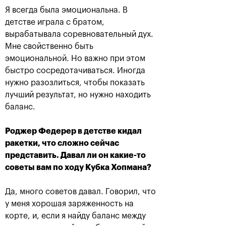
Я всегда была эмоциональна. В
детстве играла с братом,
вырабатывала соревновательный дух.
Мне свойственно быть
Сюко Аояма и Ина
Россияне Рублёв и
эмоциональной. Но важно при этом
Шибахара: «Нужно
Павлюченкова
было играть в наш
сыграют в одиночных
быстро сосредотачиваться. Иногда
лучший теннис весь
финалах «ВТБ Кубок
матч!»
Кремля 2019»
нужно разозлиться, чтобы показать
20 октября, 16:45
20 октября, 10:00
лучший результат, но нужно находить
баланс.
Роджер Федерер в детстве кидал
ракетки, что сложно сейчас
представить. Давал ли он какие-то
советы вам по ходу Кубка Хопмана?
Матве Мидделькоп-
Андрей Рублев: «После
Марсело Демолинер:
победы над Чиличем
«Нас притягивает друг
сразу написал Карену
Да, много советов давал. Говорил, что
к другу, как магнитом»
Хачанову!»
у меня хорошая заряженность на
19 октября, 23:30
19 октября, 23:00
корте, и, если я найду баланс между