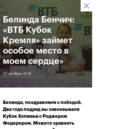
Белинда Бенчич:
12–20 октября 2019
7
Ледовый Дворец
Билеты
“Крылатское”
:
:
00
50
35
«ВТБ Кубок
Новости
Кремля» займет
особое место в
За все время
Дата
моем сердце»
20 октября, 19:15
ЛЕНТА
Андрей Рублев подарил
Бенчич - победительница
себе Кубок Cartier на день
«ВТБ Кубок Кремля 2019»
рождения
Белинда, поздравляем с победой.
Два года подряд вы завоевывали
20 октября, 19:00
20 октября, 17:45
Кубок Хопмана с Роджером
Федерером. Можете сравнить