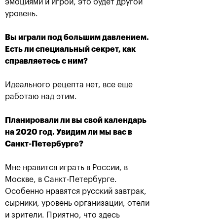
эмоциями и игрой, это будет другой
уровень.
Вы играли под большим давлением.
Есть ли специальный секрет, как
справляетесь с ним?
В «Крылатском»
Марат Сафин:
чествовали российских
«Включение в Зал
чемпионов «ВТБ Кубок
мировой теннисной
Кремля» и лауреатов
славы - это вишенка на
Идеального рецепта нет, все еще
Зала мировой
торте»
теннисной славы
работаю над этим.
19 октября, 21:00
19 октября, 21:15
Планировали ли вы свой календарь
на 2020 год. Увидим ли мы вас в
Санкт-Петербурге?
Мне нравится играть в России, в
Москве, в Санкт-Петербурге.
Особенно нравятся русский завтрак,
сырники, уровень организации, отели
и зрители. Приятно, что здесь