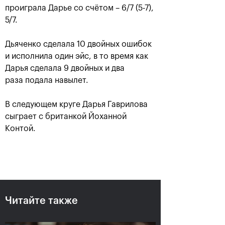
проиграла Дарье со счётом – 6/7 (5-7),
5/7.
Дьяченко сделала 10 двойных ошибок
и исполнила один эйс, в то время как
Дарья сделала 9 двойных и два
раза подала навылет.
В следующем круге Дарья Гаврилова
Рублёв — чемпион XXX
сыграет с британкой Йоханной
турнира «ВТБ Кубок
Контой.
Кремля»
20 октября, 21:00
Читайте также