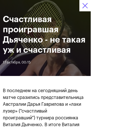
Cчастливая
12–20 октября 2019
9
Ледовый Дворец
Билеты
“Крылатское”
:
:
07
24
06
проигравшая
Новости
Дьяченко - не такая
уж и счастливая
За все время
Дата
17 октября, 00:15
ЛЕНТА
Андрей Рублев подарил
Бенчич - победительница
себе Кубок Cartier на день
«ВТБ Кубок Кремля 2019»
В последнем на сегодняшний день
рождения
матче сразились представительница
Австралии Дарья Гаврилова и «лаки
лузер» ("счастливый
20 октября, 19:00
20 октября, 17:45
проигравший") турнира россиянка
Виталия Дьяченко. В итоге Виталия