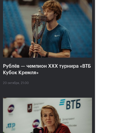
Анастасия Павлюченкова:
«Не хватило чуть-чуть,
чтобы оказать Белинде
сопротивление!»
20 октября, 20:30
Рублёв — чемпион XXX турнира «ВТБ
Кубок Кремля»
20 октября, 21:00
Андрей Рублев:
Белинда Бенчич: «ВТБ
«Невозможно описать
Кубок Кремля» займет
мои чувства словами!»
особое место в моем
сердце»
20 октября, 20:00
20 октября, 19:15