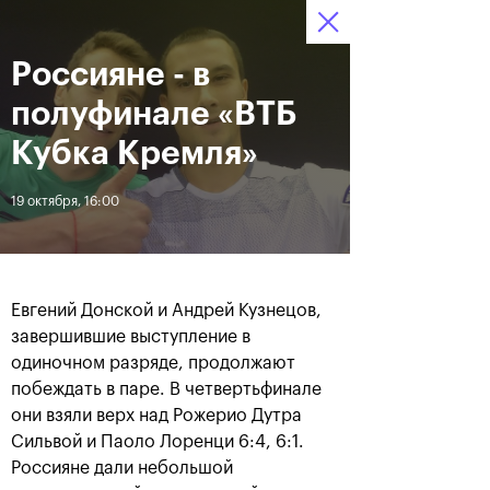
Россияне - в
12–20 октября 2019
6
Ледовый Дворец
Билеты
“Крылатское”
:
:
07
34
54
полуфинале «ВТБ
Новости
Кубка Кремля»
19 октября, 16:00
За все время
Дата
ЛЕНТА
Евгений Донской и Андрей Кузнецов,
Андрей Рублев подарил
Бенчич - победительница
завершившие выступление в
себе Кубок Cartier на день
«ВТБ Кубок Кремля 2019»
одиночном разряде, продолжают
рождения
побеждать в паре. В четвертьфинале
они взяли верх над Рожерио Дутра
20 октября, 19:00
20 октября, 17:45
Сильвой и Паоло Лоренци 6:4, 6:1.
Россияне дали небольшой