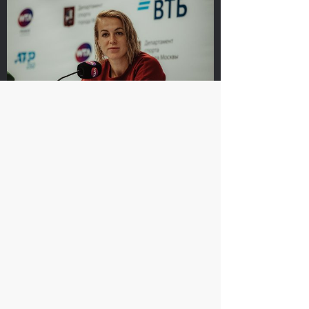
Сюко Аояма и Ина
Россияне Рублёв и
Шибахара: «Нужно
Павлюченкова
было играть в наш
сыграют в одиночных
лучший теннис весь
финалах «ВТБ Кубок
матч!»
Кремля 2019»
20 октября, 16:45
20 октября, 10:00
Анастасия Павлюченкова: «Не
хватило чуть-чуть, чтобы оказать
Белинде сопротивление!»
20 октября, 20:30
Матве Мидделькоп-
Андрей Рублев: «После
Марсело Демолинер:
победы над Чиличем
«Нас притягивает друг
сразу написал Карену
к другу, как магнитом»
Хачанову!»
19 октября, 23:30
19 октября, 23:00