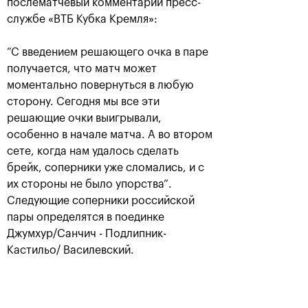
послематчевый комментарий пресс-
службе «ВТБ Кубка Кремля»:
“С введением решающего очка в паре
получается, что матч может
моментально повернуться в любую
сторону. Сегодня мы все эти
решающие очки выигрывали,
особенно в начале матча. А во втором
Рублёв — чемпион XXX
сете, когда нам удалось сделать
турнира «ВТБ Кубок
брейк, соперники уже сломались, и с
Кремля»
их стороны не было упорства”.
20 октября, 21:00
Следующие соперники российской
пары определятся в поединке
Джумхур/Санчич - Подлипник-
Кастильо/ Василевский.