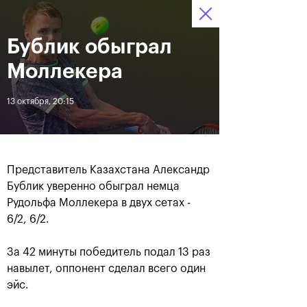
Бублик обыграл
12–20 октября 2019
10
Ледовый Дворец
Билеты
“Крылатское”
:
:
15
32
27
Моллекера
Новости
13 октября, 20:15
За все время
Дата
Представитель Казахстана Александр
ЛЕНТА
Бублик уверенно обыграл немца
Рудольфа Моллекера в двух сетах -
Андрей Рублев подарил
Бенчич - победительница
себе Кубок Cartier на день
«ВТБ Кубок Кремля 2019»
6/2, 6/2.
рождения
За 42 минуты победитель подал 13 раз
навылет, оппонент сделал всего один
20 октября, 19:00
20 октября, 17:45
эйс.