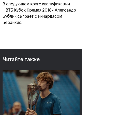
В следующем круге квалификации
«ВТБ Кубок Кремля 2018» Александр
Бублик сыграет с Ричардасом
Беранкис.
Рублёв — чемпион XXX
Читайте также
турнира «ВТБ Кубок
Кремля»
20 октября, 21:00