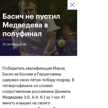
Басич не пустил
12–20 октября 2019
9
Ледовый Дворец
Билеты
“Крылатское”
:
:
09
24
04
Медведева в
Новости
полуфинал
20 октября, 21:45
За все время
Дата
ЛЕНТА
Победитель квалификации Мирза
Андрей Рублев подарил
Бенчич - победительница
Басич из Боснии и Герцеговины
себе Кубок Cartier на день
«ВТБ Кубок Кремля 2019»
одержал свою пятую победу подряд. В
рождения
четвертьфинале он сломил
сопротивление россиянина Даниила
20 октября, 19:00
20 октября, 17:45
Медведева 3:6, 6:4, 6:1 за 1 час 41
минуту и вышел на своего