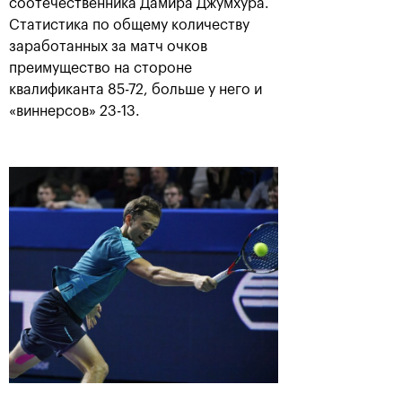
соотечественника Дамира Джумхура.
Статистика по общему количеству
заработанных за матч очков
преимущество на стороне
квалификанта 85-72, больше у него и
«виннерсов» 23-13.
Рублёв — чемпион XXX
турнира «ВТБ Кубок
Кремля»
20 октября, 21:00