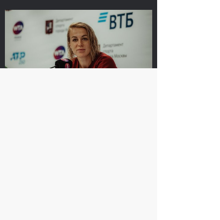
Сюко Аояма и Ина
Россияне Рублёв и
Шибахара: «Нужно
Павлюченкова
было играть в наш
сыграют в одиночных
лучший теннис весь
финалах «ВТБ Кубок
матч!»
Кремля 2019»
20 октября, 16:45
20 октября, 10:00
Анастасия Павлюченкова: «Не
хватило чуть-чуть, чтобы оказать
Белинде сопротивление!»
20 октября, 20:30
Матве Мидделькоп-
Андрей Рублев: «После
Марсело Демолинер:
победы над Чиличем
«Нас притягивает друг
сразу написал Карену
к другу, как магнитом»
Хачанову!»
19 октября, 23:30
19 октября, 23:00