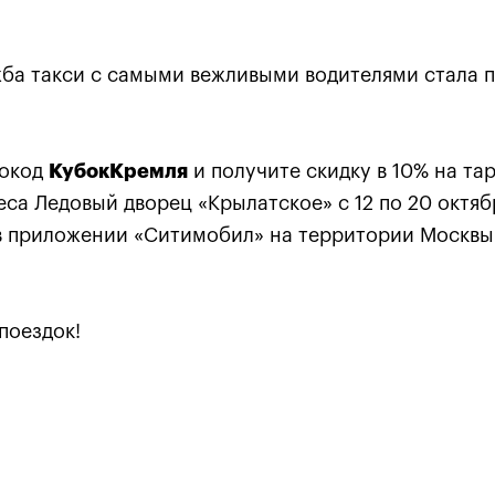
ба такси с самыми вежливыми водителями стала 
00
20 октября, 12:00
а (все дни турнира)
Зрительская зона турнира (все дни)
мокод
КубокКремля
и получите скидку в 10% на т
ca - главная
Стенды с приста
реса Ледовый дворец «Крылатское» с 12 по 20 октя
 зона турнира
PlayStation 4
 в приложении «Ситимобил» на территории Москвы
поездок!