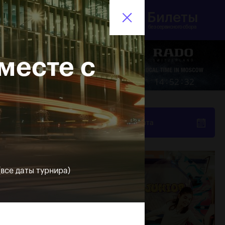
Билеты
инистерство спорта
En
оссийской Федерации
без сервисного сбора
месте с
Еще
:
:
14
52
33
За все время
Дата
все даты турнира)