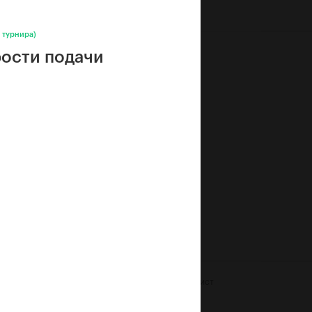
 турнира)
ости подачи
Официальный хронометрист