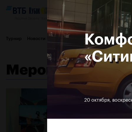
Ледовый Дворец “Крылатское”, 12–20 октября 2019
Комфо
Турнир
Новости
Игроки
Сетки
Результаты и расп
«Сити
Мероприятия
Пресс-центр
Партнеры
Контакты
Турнир 2018
20 октября, воскрес