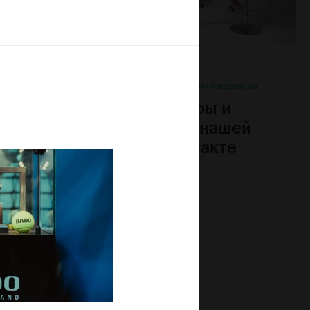
20 октября, 12:00
едневно)
Ледовый дворец «Крылатское» (ежедневно)
х
Прямые эфиры и
t
репортажи в нашей
группе ВКонтакте