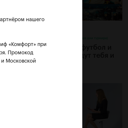
партнёром нашего
20 октября, 12:00
Зрительская зона турнира (все дни турнира)
ариф «Комфорт» при
вками
Настольный футбол и
бря. Промокод
баскетбол ждут тебя и
 и Московской
твоих друзей