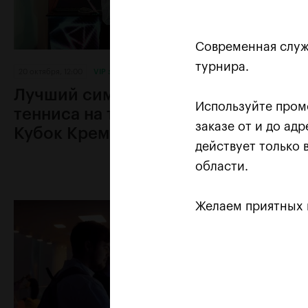
Современная служ
турнира.
20 октября, 12:00
VIP зона турнира (все дни)
20 октября, 12:
Лучший симулятор
VIP зона турнир
Используйте про
тенниса на турнире «ВТБ
US Medi
заказе от и до ад
Кубок Кремля»
"relax"
действует только
области.
Желаем приятных 