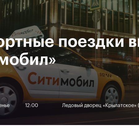
Департамент
М
спорта
Р
города Москвы
ртные поездки в
исание
Мероприятия
Фото и видео
Билеты
мобил»
енье
12:00
Ледовый дворец «Крылатское» (