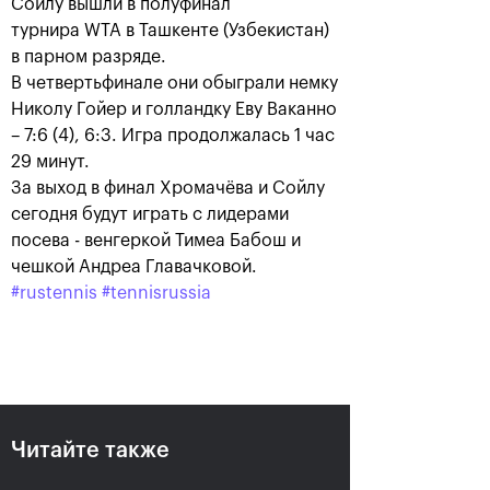
Сойлу вышли в полуфинал
турнира WTA в Ташкенте (Узбекистан)
в парном разряде.
В четвертьфинале они обыграли немку
Николу Гойер и голландку Еву Ваканно
– 7:6 (4), 6:3. Игра продолжалась 1 час
29 минут.
За выход в финал Хромачёва и Сойлу
сегодня будут играть с лидерами
Рублёв — чемпион XXX
посева - венгеркой Тимеа Бабош и
турнира «ВТБ Кубок
чешкой Андреа Главачковой.
Кремля»
#rustennis
#tennisrussia
20 октября, 21:00
Читайте также