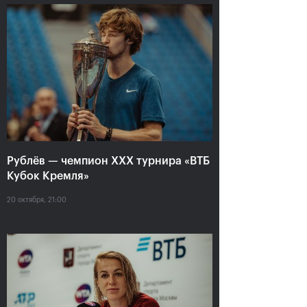
Анастасия Павлюченкова:
«Не хватило чуть-чуть,
чтобы оказать Белинде
сопротивление!»
20 октября, 20:30
Рублёв — чемпион XXX турнира «ВТБ
Кубок Кремля»
20 октября, 21:00
Андрей Рублев:
Белинда Бенчич: «ВТБ
«Невозможно описать
Кубок Кремля» займет
мои чувства словами!»
особое место в моем
сердце»
20 октября, 20:00
20 октября, 19:15