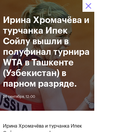
Ирина Хромачёва и
12–20 октября 2019
9
Ледовый Дворец
Билеты
“Крылатское”
:
:
06
38
26
турчанка Ипек
Новости
Сойлу вышли в
полуфинал турнира
За все время
Дата
WTA в Ташкенте
(Узбекистан) в
ЛЕНТА
парном разряде.
Андрей Рублев подарил
Бенчич - победительница
себе Кубок Cartier на день
«ВТБ Кубок Кремля 2019»
28 сентября, 12:00
рождения
20 октября, 19:00
20 октября, 17:45
Ирина Хромачёва и турчанка Ипек