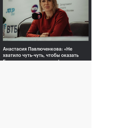
Анастасия Павлюченкова:
«Не хватило чуть-чуть,
чтобы оказать Белинде
сопротивление!»
20 октября, 20:30
Анастасия Павлюченкова: «Не
хватило чуть-чуть, чтобы оказать
Белинде сопротивление!»
20 октября, 20:30
Андрей Рублев:
Белинда Бенчич: «ВТБ
«Невозможно описать
Кубок Кремля» займет
мои чувства словами!»
особое место в моем
сердце»
20 октября, 20:00
20 октября, 19:15