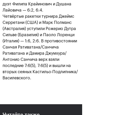
дуэт Филипа Крайинович и Душана
Лайовича — 6:2, 6:4.
Четвёртые ракетки турнира Джеймс
Серретани (США) и Марк Полманс
(Австралия) уступили Рожерио Дутра
Сильве (Бразилия) и Паоло Лоренци
(Италия) — 1:6, 2:6. В противостоянии
Санчая Ративатана/Санчича
Ративатана и Дамира Джумхура/
Рублёв — чемпион XXX
Антонио Санчича верх взяли
турнира «ВТБ Кубок
последние 7:6(5), 7:6(5) и вышли на
Кремля»
вторых сеяных Кастильо-Подлипника/
20 октября, 21:00
Василевского.