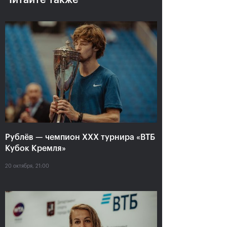
Читайте также
Анастасия Павлюченкова:
«Не хватило чуть-чуть,
чтобы оказать Белинде
сопротивление!»
20 октября, 20:30
Рублёв — чемпион XXX турнира «ВТБ
Кубок Кремля»
Андрей Рублев:
Белинда Бенчич: «ВТБ
20 октября, 21:00
«Невозможно описать
Кубок Кремля» займет
мои чувства словами!»
особое место в моем
сердце»
20 октября, 20:00
20 октября, 19:15