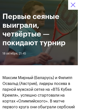
Первые сеяные
12–20 октября 2019
6
Ледовый Дворец
Билеты
“Крылатское”
:
:
07
33
43
выиграли,
Новости
четвёртые —
покидают турнир
За все время
Дата
18 октября, 21:45
ЛЕНТА
Андрей Рублев подарил
Бенчич - победительница
себе Кубок Cartier на день
«ВТБ Кубок Кремля 2019»
Максим Мирный (Беларусь) и Филипп
рождения
Освальд (Австрия), лидеры посева в
парной мужской сетке на «ВТБ Кубке
Кремля», успешно стартовали на
20 октября, 19:00
20 октября, 17:45
кортах «Олимпийского». В матче
первого круга они обыграли сербский