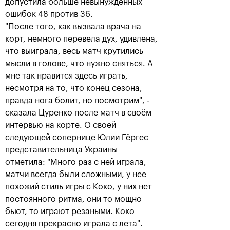
допустила больше невынужденных
ошибок 48 против 36.
"После того, как вызвала врача на
корт, немного перевела дух, удивлена,
что выиграла, весь матч крутились
мысли в голове, что нужно сняться. А
мне так нравится здесь играть,
несмотря на то, что конец сезона,
правда нога болит, но посмотрим", -
Рублёв — чемпион XXX
сказала Цуренко после матч в своём
турнира «ВТБ Кубок
интервью на корте. О своей
Кремля»
следующей сопернице Юлии Гёргес
20 октября, 21:00
представительница Украины
отметила: "Много раз с ней играла,
матчи всегда были сложными, у нее
похожий стиль игры с Коко, у них нет
постоянного ритма, они то мощно
бьют, то играют резаными. Коко
сегодня прекрасно играла с лета".