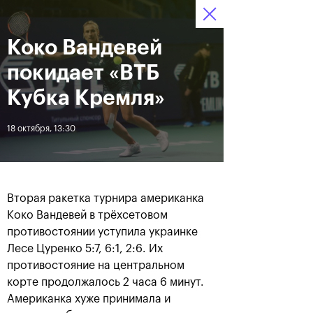
Коко Вандевей
12–20 октября 2019
7
Ледовый Дворец
Билеты
“Крылатское”
:
:
08
04
43
покидает «ВТБ
Новости
Кубка Кремля»
18 октября, 13:30
За все время
Дата
ЛЕНТА
Вторая ракетка турнира американка
Андрей Рублев подарил
Бенчич - победительница
Коко Вандевей в трёхсетовом
себе Кубок Cartier на день
«ВТБ Кубок Кремля 2019»
противостоянии уступила украинке
рождения
Лесе Цуренко 5:7, 6:1, 2:6. Их
противостояние на центральном
20 октября, 19:00
20 октября, 17:45
корте продолжалось 2 часа 6 минут.
Американка хуже принимала и