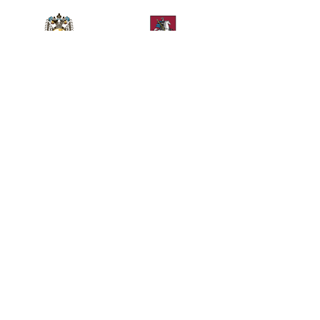
Министерство спорта
Департамент спорта
Российской Федерации
города Москвы
Телефон
+7 (499) 283-90-09
Общие вопросы
Билетный отдел
kremlincup@russport.ru
ticket@russport.ru
АО «Кубок Кремля», Москва, Ленинградское шоссе,