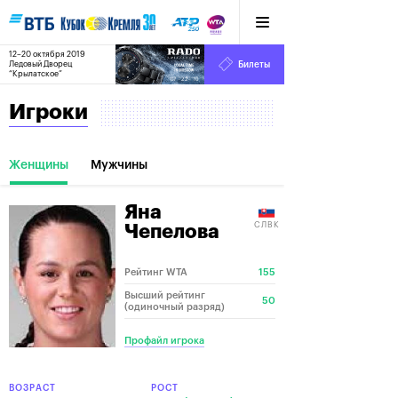
12–20 октября 2019
6
Ледовый Дворец
Билеты
“Крылатское”
:
:
07
22
10
Игроки
Женщины
Мужчины
Яна
СЛВК
Чепелова
Рейтинг WTA
155
Высший рейтинг
50
(одиночный разряд)
Профайл игрока
ВОЗРАСТ
РОСТ