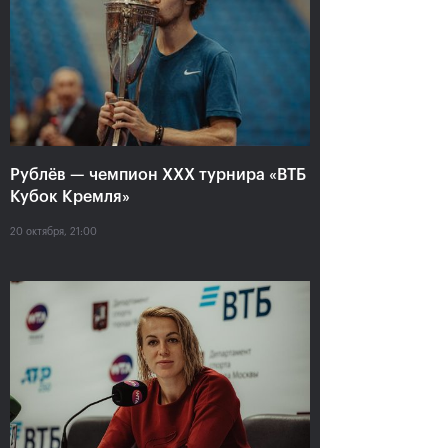
Анастасия Павлюченкова:
«Не хватило чуть-чуть,
чтобы оказать Белинде
сопротивление!»
20 октября, 20:30
Рублёв — чемпион XXX турнира «ВТБ
Кубок Кремля»
20 октября, 21:00
Андрей Рублев:
Белинда Бенчич: «ВТБ
«Невозможно описать
Кубок Кремля» займет
мои чувства словами!»
особое место в моем
сердце»
20 октября, 20:00
20 октября, 19:15