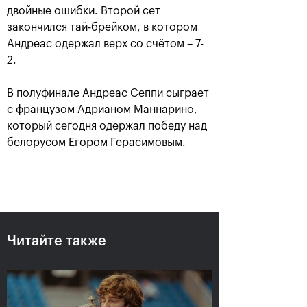
двойные ошибки. Второй сет
закончился тай-брейком, в котором
Андреас одержал верх со счётом – 7-
2.
В полуфинале Андреас Сеппи сыграет
с французом Адрианом Маннарино,
который сегодня одержал победу над
белорусом Егором Герасимовым.
Рублёв — чемпион XXX
турнира «ВТБ Кубок
Кремля»
20 октября, 21:00
Читайте также