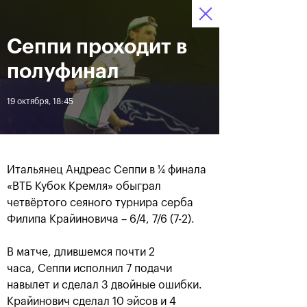
Сеппи проходит в
12–20 октября 2019
8
Ледовый Дворец
Билеты
“Крылатское”
:
:
15
48
59
полуфинал
Новости
19 октября, 18:45
За все время
Дата
Итальянец Андреас Сеппи в ¼ финала
ЛЕНТА
«ВТБ Кубок Кремля» обыграл
четвёртого сеяного турнира серба
Андрей Рублев подарил
Бенчич - победительница
себе Кубок Cartier на день
«ВТБ Кубок Кремля 2019»
Филипа Крайиновича – 6/4, 7/6 (7-2).
рождения
В матче, длившемся почти 2
часа, Сеппи исполнил 7 подачи
20 октября, 19:00
20 октября, 17:45
навылет и сделал 3 двойные ошибки.
Крайинович сделал 10 эйсов и 4