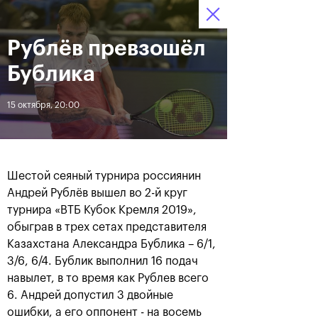
Рублёв превзошёл
12–20 октября 2019
7
Ледовый Дворец
Билеты
“Крылатское”
:
:
16
52
33
Бублика
Новости
15 октября, 20:00
За все время
Дата
Шестой сеяный турнира россиянин
ЛЕНТА
Андрей Рублёв вышел во 2-й круг
турнира «ВТБ Кубок Кремля 2019»,
Андрей Рублев подарил
Бенчич - победительница
себе Кубок Cartier на день
«ВТБ Кубок Кремля 2019»
обыграв в трех сетах представителя
рождения
Казахстана Александра Бублика – 6/1,
3/6, 6/4. Бублик выполнил 16 подач
навылет, в то время как Рублев всего
20 октября, 19:00
20 октября, 17:45
6. Андрей допустил 3 двойные
ошибки, а его оппонент - на восемь