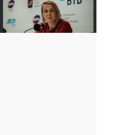
Сюко Аояма и Ина
Россияне Рублёв и
Шибахара: «Нужно
Павлюченкова
было играть в наш
сыграют в одиночных
лучший теннис весь
финалах «ВТБ Кубок
матч!»
Кремля 2019»
20 октября, 16:45
20 октября, 10:00
Анастасия Павлюченкова: «Не
хватило чуть-чуть, чтобы оказать
Белинде сопротивление!»
20 октября, 20:30
Матве Мидделькоп-
Андрей Рублев: «После
Марсело Демолинер:
победы над Чиличем
«Нас притягивает друг
сразу написал Карену
к другу, как магнитом»
Хачанову!»
19 октября, 23:30
19 октября, 23:00