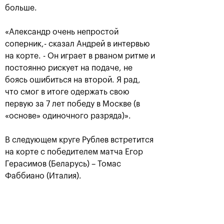
больше.
«Александр очень непростой
соперник,- сказал Андрей в интервью
на корте. - Он играет в рваном ритме и
постоянно рискует на подаче, не
боясь ошибиться на второй. Я рад,
что смог в итоге одержать свою
первую за 7 лет победу в Москве (в
Рублёв — чемпион XXX
«основе» одиночного разряда)».
турнира «ВТБ Кубок
Кремля»
В следующем круге Рублев встретится
20 октября, 21:00
на корте с победителем матча Егор
Герасимов (Беларусь) – Томас
Фаббиано (Италия).