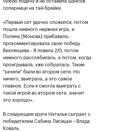
чужую подачу и не оставила шансов
сопернице на тай-брейке.
«Первый сет удачно сложился, потом
пошла немного нервная игра, и
Полина [Монова] прибавила,-
прокомментировала свою победу
Вихлянцева.- Я повела 2/0, потом
немного расслабилась, а потом, когда
Рублёв — чемпион XXX
проигрывала, уже собралась. Такие
турнира «ВТБ Кубок
"качели" были во втором сете. Но
Кремля»
ничего, выиграла, а это самое
20 октября, 21:00
главное. Если я смогла выиграть с
такой игрой во втором сете, значит
это хорошо».
В следующем круге Наталья сыграет с
победителем Сабина Лисицки – Влада
Коваль.