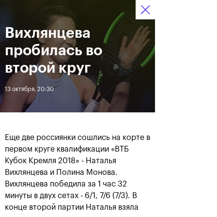
Вихлянцева
12–20 октября 2019
9
Ледовый Дворец
Билеты
“Крылатское”
:
:
04
35
33
пробилась во
Новости
второй круг
13 октября, 20:30
За все время
Дата
ЛЕНТА
Еще две россиянки сошлись на корте в
Андрей Рублев подарил
Бенчич - победительница
первом круге квалификации «ВТБ
себе Кубок Cartier на день
«ВТБ Кубок Кремля 2019»
Кубок Кремля 2018» - Наталья
рождения
Вихлянцева и Полина Монова.
Вихлянцева победила за 1 час 32
20 октября, 19:00
20 октября, 17:45
минуты в двух сетах - 6/1, 7/6 (7/3). В
конце второй партии Наталья взяла