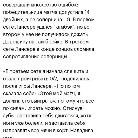
совершали множество ошибок:
победительница матча допустила 14
двойных, а ее соперница – 9. В первом
сете Лансере удался "камбэк", но во
втором у нее не получилось дожать
Дорошину на тай-брейке. В третьем
сете Лансере в конце концов сломила
сопротивление соперницы.
Рублёв — чемпион XXX
«В третьем сете я начала спешить и
турнира «ВТБ Кубок
стала проигрывать 0/2,- поделилась
Кремля»
после игры Лансере. - Но потом
20 октября, 21:00
сказала себе: «Этой мой матч, я
должна его выиграть», потому что всё
по силам, играть можно. Стиснув
зубы, заставила себя двигаться, хотя
ноги уже болели, и заставила себя
направлять все мячи в корт. Наладила