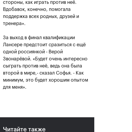
стороны, как играть против неё.
Вдобавок, конечно, помогала
поддержка всех родных, друзей и
тренера».
Сюко Аояма и Ина
Россияне Рублёв и
Шибахара: «Нужно
Павлюченкова
За выход в финал квалификации
было играть в наш
сыграют в одиночных
лучший теннис весь
финалах «ВТБ Кубок
Лансере предстоит сразиться с ещё
матч!»
Кремля 2019»
одной россиянкой - Верой
20 октября, 16:45
20 октября, 10:00
Звонарёвой. «Будет очень интересно
сыграть против неё, ведь она была
второй в мире,- сказал Софья. - Как
минимум, это будет хорошим опытом
для меня».
Матве Мидделькоп-
Андрей Рублев: «После
Марсело Демолинер:
победы над Чиличем
«Нас притягивает друг
сразу написал Карену
к другу, как магнитом»
Хачанову!»
19 октября, 23:30
19 октября, 23:00
Читайте также