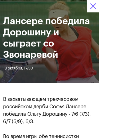
Лансере победила
12–20 октября 2019
9
Ледовый Дворец
Билеты
“Крылатское”
:
:
10
08
06
Дорошину и
Новости
сыграет со
Звонаревой
За все время
Дата
13 октября, 17:30
ЛЕНТА
Андрей Рублев подарил
Бенчич - победительница
себе Кубок Cartier на день
«ВТБ Кубок Кремля 2019»
В захватывающем трехчасовом
рождения
российском дерби Софья Лансере
победила Ольгу Дорошину - 7/6 (7/3),
6/7 (6/9), 6/3.
20 октября, 19:00
20 октября, 17:45
Во время игры обе теннисистки