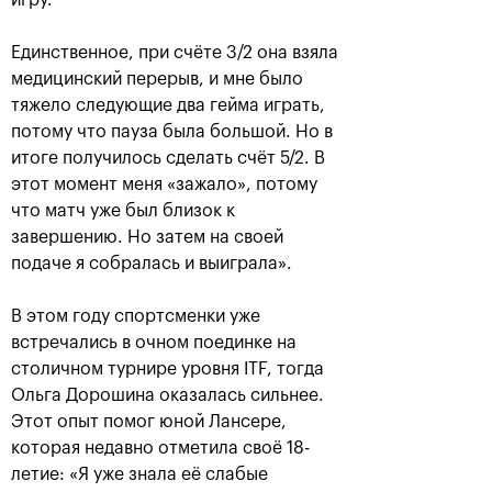
игру.
Единственное, при счёте 3/2 она взяла
Анастасия Павлюченкова:
медицинский перерыв, и мне было
«Не хватило чуть-чуть,
тяжело следующие два гейма играть,
чтобы оказать Белинде
потому что пауза была большой. Но в
сопротивление!»
итоге получилось сделать счёт 5/2. В
20 октября, 20:30
этот момент меня «зажало», потому
что матч уже был близок к
завершению. Но затем на своей
подаче я собралась и выиграла».
В этом году спортсменки уже
встречались в очном поединке на
Андрей Рублев:
Белинда Бенчич: «ВТБ
столичном турнире уровня ITF, тогда
«Невозможно описать
Кубок Кремля» займет
мои чувства словами!»
особое место в моем
Ольга Дорошина оказалась сильнее.
сердце»
20 октября, 20:00
Этот опыт помог юной Лансере,
20 октября, 19:15
которая недавно отметила своё 18-
летие: «Я уже знала её слабые