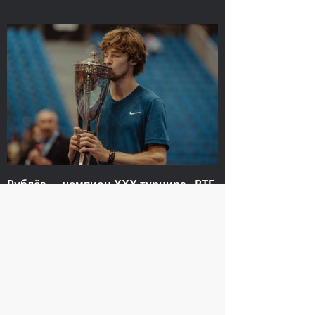
В «Крылатском»
Марат Сафин:
чествовали российских
«Включение в Зал
чемпионов «ВТБ Кубок
мировой теннисной
Кремля» и лауреатов
славы - это вишенка на
Зала мировой
торте»
теннисной славы
19 октября, 21:00
19 октября, 21:15
Рублёв — чемпион XXX турнира «ВТБ
Кубок Кремля»
20 октября, 21:00