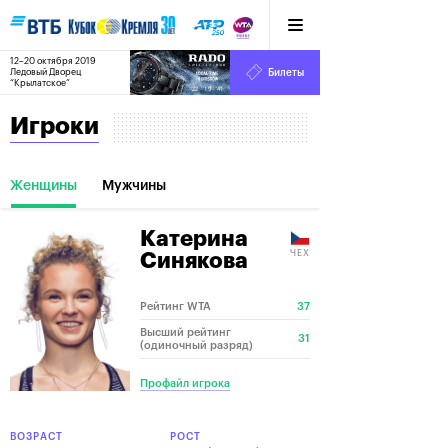
12–20 октября 2019
8
Ледовый Дворец
Билеты
“Крылатское”
:
:
22
19
41
Игроки
Женщины
Мужчины
Катерина
ЧЕХ
Синякова
Рейтинг WTA
37
Высший рейтинг
31
(одиночный разряд)
Профайл игрока
ВОЗРАСТ
РОСТ