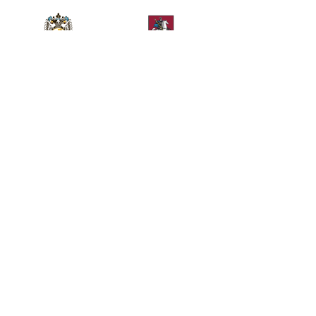
Министерство спорта
Департамент спорта
Российской Федерации
города Москвы
Телефон
+7 (499) 283-90-09
Общие вопросы
Билетный отдел
kremlincup@russport.ru
ticket@russport.ru
АО «Кубок Кремля», Москва, Ленинградское шоссе,