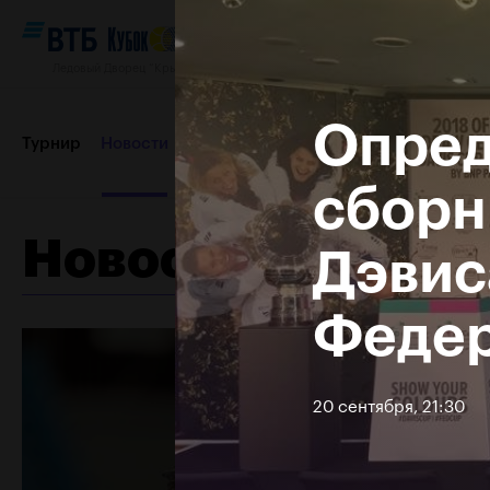
Ледовый Дворец “Крылатское”, 12–20 октября 2019
Опред
Турнир
Новости
Игроки
Сетки
Результаты и расп
сборн
Новости
Дэвис
Пресс-центр
Партнеры
Контакты
Турнир 2018
Федер
20 сентября, 21:30