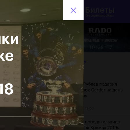
Билеты
инистерство спорта
En
оссийской Федерации
без сервисного сбора
ики
Еще
:
:
10
28
17
ке
ЛЕНТА
Дата
18
Андрей Рублев подарил
себе Кубок Cartier на день
рождения
20 октября, 19:00
Бенчич - победительница
«ВТБ Кубок Кремля 2019»