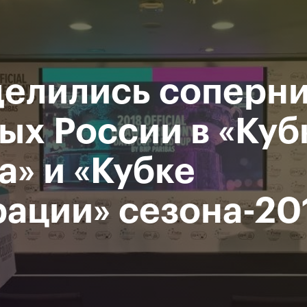
Департамент
М
спорта
Р
города Москвы
елились соперн
исание
Мероприятия
Фото и видео
Билеты
ых России в «Куб
а» и «Кубке
За все время
ации» сезона-20