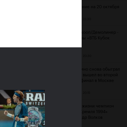
Расписание на 20 октября
19 октября, 22:30
ияне Рублёв и
Мидделкооп/Демолинер -
юченкова сыграют в
чемпионы «ВТБ Кубок
очных финалах «ВТБ
Кремля»
к Кремля 2019»
19 октября, 20:30
ря, 10:00
Маннарино снова обыграл
Сеппи и вышел во второй
подряд финал в Москве
19 октября, 20:15
Ушел из жизни чемпион
«Кубка Кремля 1994»
Александр Волков