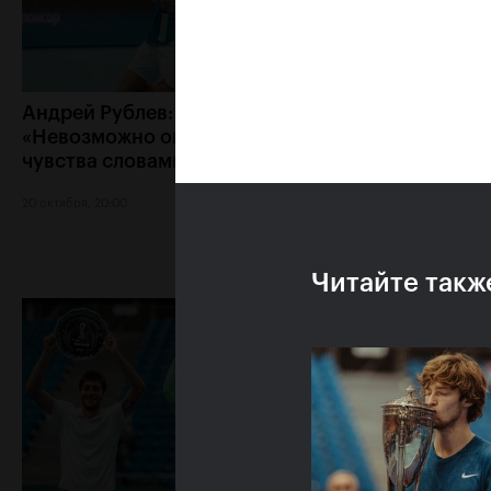
Андрей Рублев:
Белинда Бенчич:
«Невозможно описать мои
Кубок Кремля» з
чувства словами!»
особое место в 
сердце»
20 октября, 20:00
20 октября, 19:15
Читайте такж