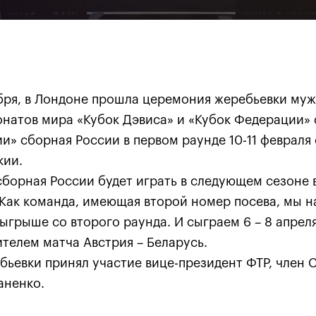
ября, в Лондоне прошла церемония жеребьевки муж
натов мира «Кубок Дэвиса» и «Кубок Федерации» с
Анастасия Павлюченкова:
и» сборная России в первом раунде 10-11 февраля 
хватило чуть-чуть, чтобы
кии.
оказать Белинде
сборная России будет играть в следующем сезоне в
сопротивление!»
 Как команда, имеющая второй номер посева, мы 
20 октября, 20:30
ыгрыше со второго раунда. И сыграем 6 – 8 апре
телем матча Австрия – Беларусь.
ьевки принял участие вице-президент ФТР, член 
аненко.