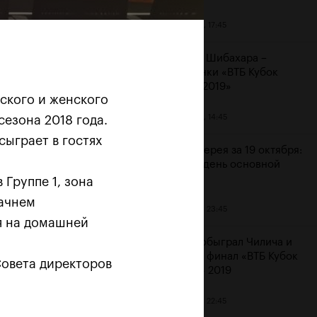
20 октября, 17:45
Аояма и Шибахара –
чемпионки «ВТБ Кубок
Кремля 2019»
ского и женского
20 октября, 14:45
езона 2018 года.
 «Не
сыграет в гостях
Фотогалерея за 19 октября:
шестой день основной
сетки
 Группе 1, зона
начнем
19 октября, 23:45
ля на домашней
Рублев обыграл Чилича и
вышел в финал «ВТБ Кубок
Совета директоров
Кремля» 2019
19 октября, 22:45