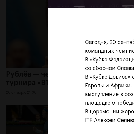
Сегодня, 20 сент
командных чемпио
В «Кубке Федераци
со сборной Слова
Рублёв — чемпион XXX
В «Кубке Дэвиса» 
турнира «ВТБ Кубок Кремля»
Европы и Африки.
20 октября, 21:00
выступление в роз
площадке с победи
В церемонии жереб
ITF Алексей Селив