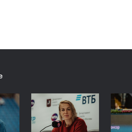
 «ВТБ
Сюко Аояма и Ина
Росс
аймет
Шибахара: «Нужно было
Павл
моем
играть в наш лучший
один
теннис весь матч!»
Кубо
20 октября, 16:45
20 октяб
е