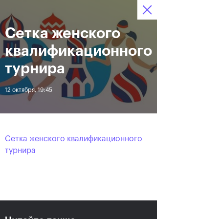
Сетка женского
12–20 октября 2019
6
Ледовый Дворец
Билеты
“Крылатское”
:
:
03
19
45
квалификационного
Новости
турнира
12 октября, 19:45
За все время
Дата
ЛЕНТА
Сетка женского квалификационного
Андрей Рублев подарил
Бенчич - победительница
турнира
себе Кубок Cartier на день
«ВТБ Кубок Кремля 2019»
рождения
20 октября, 19:00
20 октября, 17:45