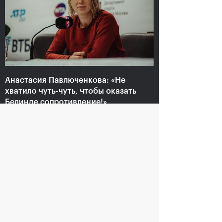
Анастасия Павлюченкова:
«Не хватило чуть-чуть,
чтобы оказать Белинде
сопротивление!»
20 октября, 20:30
Анастасия Павлюченкова: «Не
хватило чуть-чуть, чтобы оказать
Белинде сопротивление!»
20 октября, 20:30
Андрей Рублев:
Белинда Бенчич: «ВТБ
«Невозможно описать
Кубок Кремля» займет
мои чувства словами!»
особое место в моем
сердце»
20 октября, 20:00
20 октября, 19:15