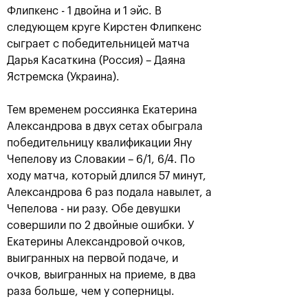
Флипкенс - 1 двойна и 1 эйс. В
следующем круге Кирстен Флипкенс
сыграет с победительницей матча
Дарья Касаткина (Россия) – Даяна
Ястремска (Украина).
Тем временем россиянка Екатерина
Александрова в двух сетах обыграла
победительницу квалификации Яну
Рублёв — чемпион XXX
Чепелову из Словакии – 6/1, 6/4. По
турнира «ВТБ Кубок
ходу матча, который длился 57 минут,
Кремля»
Александрова 6 раз подала навылет, а
20 октября, 21:00
Чепелова - ни разу. Обе девушки
совершили по 2 двойные ошибки. У
Екатерины Александровой очков,
выигранных на первой подаче, и
очков, выигранных на приеме, в два
раза больше, чем у соперницы.