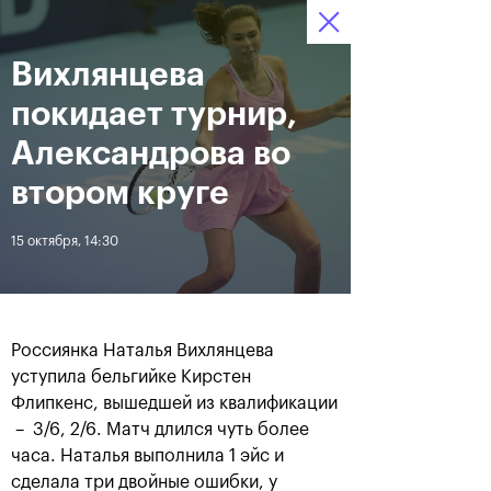
Вихлянцева
12–20 октября 2019
9
Ледовый Дворец
Билеты
“Крылатское”
:
:
07
16
58
покидает турнир,
Новости
Александрова во
втором круге
За все время
Дата
15 октября, 14:30
ЛЕНТА
Андрей Рублев подарил
Бенчич - победительница
себе Кубок Cartier на день
«ВТБ Кубок Кремля 2019»
Россиянка Наталья Вихлянцева
рождения
уступила бельгийке Кирстен
Флипкенс, вышедшей из квалификации
– 3/6, 2/6. Матч длился чуть более
20 октября, 19:00
20 октября, 17:45
часа. Наталья выполнила 1 эйс и
сделала три двойные ошибки, у