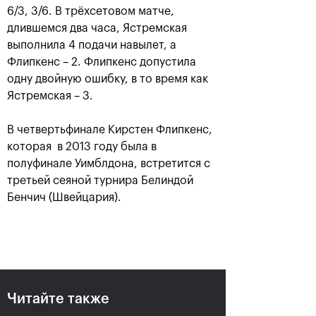
6/3, 3/6. В трёхсетовом матче,
длившемся два часа, Ястремская
выполнила 4 подачи навылет, а
Флипкенс – 2. Флипкенс допустила
одну двойную ошибку, в то время как
Ястремская – 3.
В четвертьфинале Кирстен Флипкенс,
которая в 2013 году была в
Рублёв — чемпион XXX
полуфинале Уимблдона, встретится с
турнира «ВТБ Кубок
третьей сеяной турнира Белиндой
Кремля»
Бенчич (Швейцария).
20 октября, 21:00
Читайте также