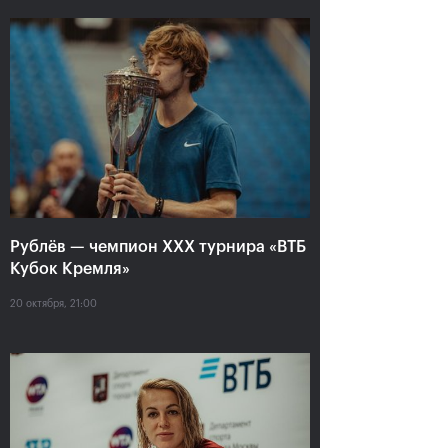
Анастасия Павлюченкова:
«Не хватило чуть-чуть,
чтобы оказать Белинде
сопротивление!»
20 октября, 20:30
Рублёв — чемпион XXX турнира «ВТБ
Кубок Кремля»
20 октября, 21:00
Андрей Рублев:
Белинда Бенчич: «ВТБ
«Невозможно описать
Кубок Кремля» займет
мои чувства словами!»
особое место в моем
сердце»
20 октября, 20:00
20 октября, 19:15