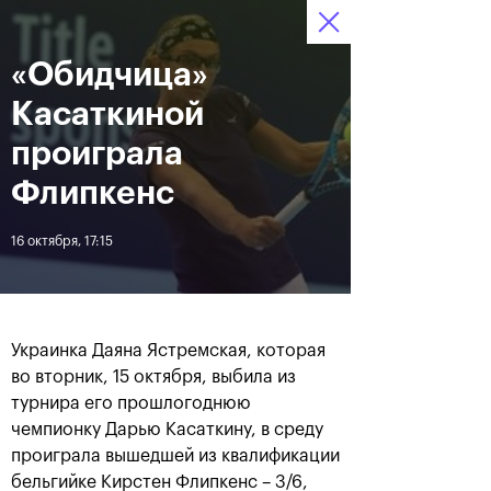
«Обидчица»
12–20 октября 2019
6
Ледовый Дворец
Билеты
“Крылатское”
:
:
19
42
50
Касаткиной
Новости
проиграла
Флипкенс
За все время
Дата
16 октября, 17:15
ЛЕНТА
Андрей Рублев подарил
Бенчич - победительница
себе Кубок Cartier на день
«ВТБ Кубок Кремля 2019»
Украинка Даяна Ястремская, которая
рождения
во вторник, 15 октября, выбила из
турнира его прошлогоднюю
чемпионку Дарью Касаткину, в среду
20 октября, 19:00
20 октября, 17:45
проиграла вышедшей из квалификации
бельгийке Кирстен Флипкенс – 3/6,