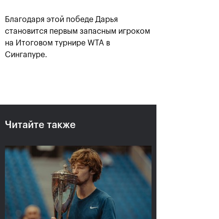
Благодаря этой победе Дарья
становится первым запасным игроком
на Итоговом турнире WTA в
Сингапуре.
Рублёв — чемпион XXX
турнира «ВТБ Кубок
Читайте также
Кремля»
20 октября, 21:00