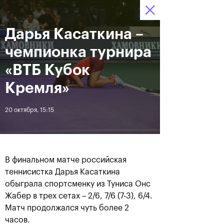
Дарья Касаткина –
12–20 октября 2019
10
Ледовый Дворец
Билеты
“Крылатское”
:
:
17
14
21
чемпионка турнира
Новости
«ВТБ Кубок
Кремля»
За все время
Дата
20 октября, 15:15
ЛЕНТА
Андрей Рублев подарил
Бенчич - победительница
себе Кубок Cartier на день
«ВТБ Кубок Кремля 2019»
В финальном матче российская
рождения
теннисистка Дарья Касаткина
обыграла спортсменку из Туниса Онс
Жабер в трех сетах – 2/6, 7/6 (7-3), 6/4.
20 октября, 19:00
20 октября, 17:45
Матч продолжался чуть более 2
часов.