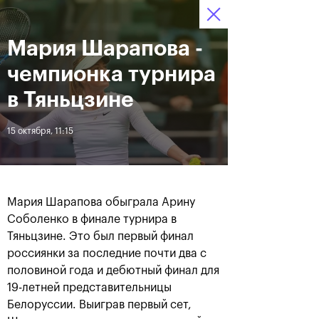
Мария Шарапова -
12–20 октября 2019
9
Ледовый Дворец
Билеты
“Крылатское”
:
:
04
14
14
чемпионка турнира
Новости
в Тяньцзине
15 октября, 11:15
За все время
Дата
ЛЕНТА
Мария Шарапова обыграла Арину
Андрей Рублев подарил
Бенчич - победительница
Соболенко в финале турнира в
себе Кубок Cartier на день
«ВТБ Кубок Кремля 2019»
Тяньцзине. Это был первый финал
рождения
россиянки за последние почти два с
половиной года и дебютный финал для
20 октября, 19:00
20 октября, 17:45
19-летней представительницы
Белоруссии. Выиграв первый сет,