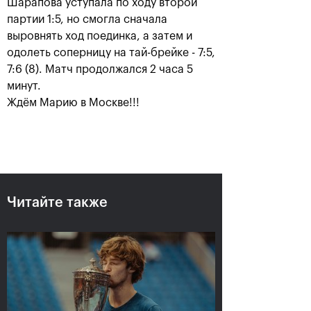
Шарапова уступала по ходу второй
партии 1:5, но смогла сначала
выровнять ход поединка, а затем и
одолеть соперницу на тай-брейке - 7:5,
7:6 (8). Матч продолжался 2 часа 5
минут.
Ждём Марию в Москве!!!
Рублёв — чемпион XXX
турнира «ВТБ Кубок
Кремля»
20 октября, 21:00
Читайте также