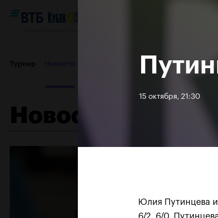
Ледовый Дворец “Крылатское”, 12–20 октября 2019
Путин
Турнир
Новости
Игроки
Сетки
Результаты и расп
15 октября, 21:30
Новости
Пресс-центр
Партнеры
Контакты
Турнир 2018
Юлия Путинцева и
6/2, 6/0. Путинце