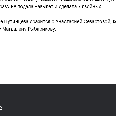
 разу не подала навылет и сделала 7 двойных.
е Путинцева сразится с Анастасией Севастовой, к
у Магдалену Рыбарикову.
Анастасия Павлюченкова:
хватило чуть-чуть, чтобы
оказать Белинде
сопротивление!»
20 октября, 20:30
е