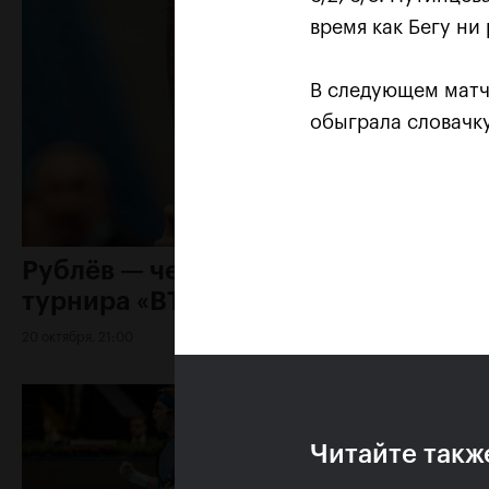
время как Бегу ни
В следующем матч
обыграла словачк
Рублёв — чемпион XXX
турнира «ВТБ Кубок Кремля»
20 октября, 21:00
Читайте такж