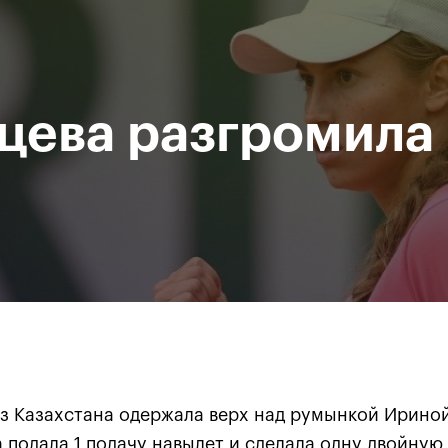
Департамент
М
спорта
Р
города Москвы
цева разгромила 
исание
Мероприятия
Фото и видео
Билеты
За все время
з Казахстана одержала верх над румынкой Ириной
ва подала 1 подачу навылет и сделала одну двойную