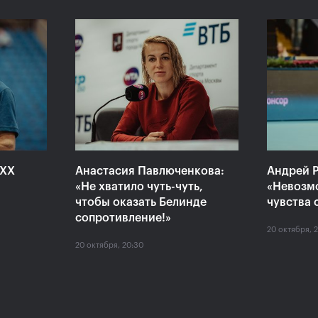
 «ВТБ
Сюко Аояма и Ина
Росс
аймет
Шибахара: «Нужно было
Павл
моем
играть в наш лучший
один
теннис весь матч!»
Кубо
20 октября, 16:45
20 октяб
XXX
Анастасия Павлюченкова:
Андрей Р
«Не хватило чуть-чуть,
«Невозм
чтобы оказать Белинде
чувства 
сопротивление!»
20 октября, 
20 октября, 20:30