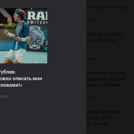
Расписание на 20 октября
19 октября, 22:30
ияне Рублёв и
Мидделкооп/Демолинер -
юченкова сыграют в
чемпионы «ВТБ Кубок
очных финалах «ВТБ
Кремля»
к Кремля 2019»
19 октября, 20:30
ря, 10:00
ублев:
Маннарино снова обыграл
ожно описать мои
Сеппи и вышел во второй
словами!»
подряд финал в Москве
20:00
19 октября, 20:15
Ушел из жизни чемпион
«Кубка Кремля 1994»
Александр Волков