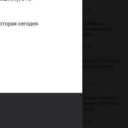
20 октября, 17:45
оторая сегодня
Аояма и Шибахара –
чемпионки «ВТБ Кубок
Кремля 2019»
20 октября, 14:45
 «Не
Фотогалерея за 19 октября:
шестой день основной
сетки
19 октября, 23:45
Рублев обыграл Чилича и
вышел в финал «ВТБ Кубок
Кремля» 2019
19 октября, 22:45