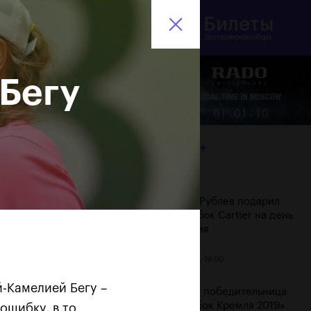
Билеты
инистерство спорта
En
оссийской Федерации
без сервисного сбора
Бегу
Еще
:
:
01
01
11
ЛЕНТА
Дата
Андрей Рублев подарил
себе Кубок Cartier на день
рождения
20 октября, 19:00
-Камелией Бегу –
Бенчич - победительница
«ВТБ Кубок Кремля 2019»
 ошибку, в то