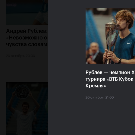
Андрей Рублев:
Белинда Бенчич:
«Невозможно описать мои
Кубок Кремля» з
чувства словами!»
особое место в 
сердце»
20 октября, 20:00
20 октября, 19:15
Рублёв — чемпион 
турнира «ВТБ Кубок
Кремля»
20 октября, 21:00