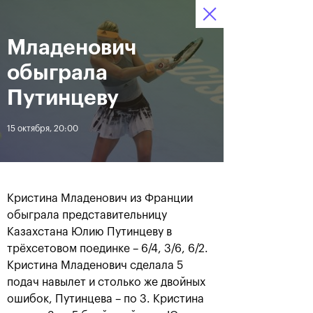
Младенович
12–20 октября 2019
8
Ледовый Дворец
Билеты
“Крылатское”
:
:
10
40
25
обыграла
Новости
Путинцеву
15 октября, 20:00
За все время
Дата
ЛЕНТА
Кристина Младенович из Франции
Андрей Рублев подарил
Бенчич - победительница
обыграла представительницу
себе Кубок Cartier на день
«ВТБ Кубок Кремля 2019»
Казахстана Юлию Путинцеву в
рождения
трёхсетовом поединке – 6/4, 3/6, 6/2.
Кристина Младенович сделала 5
20 октября, 19:00
20 октября, 17:45
подач навылет и столько же двойных
ошибок, Путинцева – по 3. Кристина