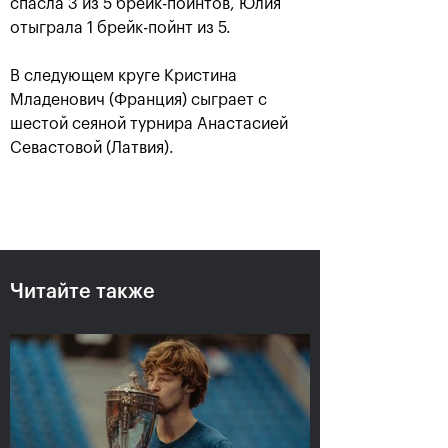
спасла 3 из 5 брейк-пойнтов, Юлия
отыграла 1 брейк-пойнт из 5.
В следующем круге Кристина
Младенович (Франция) сыграет с
шестой сеяной турнира Анастасией
Севастовой (Латвия).
Рублёв — чемпион XXX
турнира «ВТБ Кубок
Кремля»
20 октября, 21:00
Читайте также