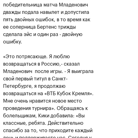
победительница матча Младенович
дважды подала навылет и допустила
пять двойных ошибок, в то время как
ее соперница Бертенс трижды
сделала эйс и один раз - двойную
ошибку.
«Это потрясающе. Я люблю
возвращаться в Россию,- сказал
Рублёв — чемпион XXX
Младенович после игры. - Я выиграла
турнира «ВТБ Кубок
свой первый титул в Санкт-
Кремля»
Петербурге, я продолжаю
20 октября, 21:00
возвращаться на «ВТБ Кубок Кремля».
Мне очень нравится новое место
проведения турнира». Обращаясь к
болельщикам, Кики добавила: «Вы
классные, ребята. Действительно
спасибо за то, что приходите каждый