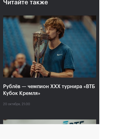
Читайте также
Сюко Аояма и Ина
Россияне Рублёв и
Шибахара: «Нужно
Павлюченкова
было играть в наш
сыграют в одиночных
лучший теннис весь
финалах «ВТБ Кубок
матч!»
Кремля 2019»
20 октября, 16:45
20 октября, 10:00
Рублёв — чемпион XXX турнира «ВТБ
Кубок Кремля»
20 октября, 21:00
Матве Мидделькоп-
Андрей Рублев: «После
Марсело Демолинер:
победы над Чиличем
«Нас притягивает друг
сразу написал Карену
к другу, как магнитом»
Хачанову!»
19 октября, 23:30
19 октября, 23:00