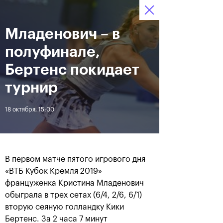
Младенович – в
12–20 октября 2019
8
Ледовый Дворец
Билеты
“Крылатское”
:
:
16
17
40
полуфинале,
Новости
Бертенс покидает
турнир
За все время
Дата
18 октября, 15:00
ЛЕНТА
Андрей Рублев подарил
Бенчич - победительница
себе Кубок Cartier на день
«ВТБ Кубок Кремля 2019»
В первом матче пятого игрового дня
рождения
«ВТБ Кубок Кремля 2019»
француженка Кристина Младенович
обыграла в трех сетах (6/4, 2/6, 6/1)
20 октября, 19:00
20 октября, 17:45
вторую сеяную голландку Кики
Бертенс. За 2 часа 7 минут