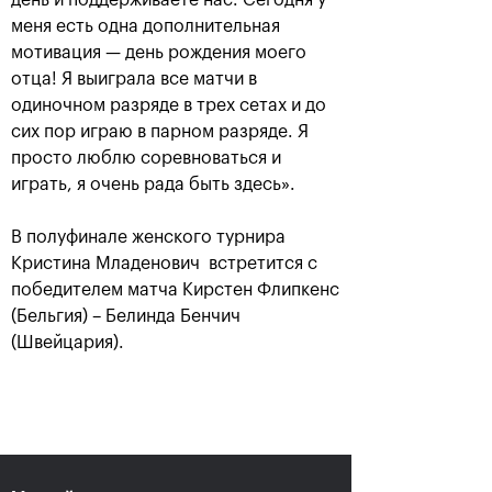
день и поддерживаете нас. Сегодня у
меня есть одна дополнительная
мотивация — день рождения моего
Анастасия Павлюченкова:
отца! Я выиграла все матчи в
«Не хватило чуть-чуть,
одиночном разряде в трех сетах и до
чтобы оказать Белинде
сих пор играю в парном разряде. Я
сопротивление!»
просто люблю соревноваться и
20 октября, 20:30
играть, я очень рада быть здесь».
В полуфинале женского турнира
Кристина Младенович встретится с
победителем матча Кирстен Флипкенс
(Бельгия) – Белинда Бенчич
(Швейцария).
Андрей Рублев:
Белинда Бенчич: «ВТБ
«Невозможно описать
Кубок Кремля» займет
мои чувства словами!»
особое место в моем
сердце»
20 октября, 20:00
20 октября, 19:15