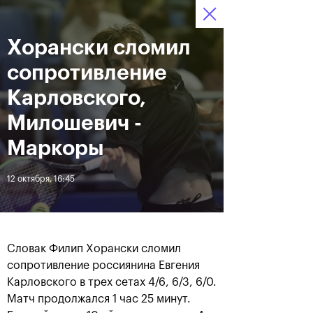
Хорански сломил
12–20 октября 2019
8
Ледовый Дворец
Билеты
“Крылатское”
:
:
10
43
19
сопротивление
Новости
Карловского,
Милошевич -
За все время
Дата
Маркоры
12 октября, 16:45
ЛЕНТА
Андрей Рублев подарил
Бенчич - победительница
себе Кубок Cartier на день
«ВТБ Кубок Кремля 2019»
рождения
Словак Филип Хорански сломил
сопротивление россиянина Евгения
20 октября, 19:00
20 октября, 17:45
Карловского в трех сетах 4/6, 6/3, 6/0.
Матч продолжался 1 час 25 минут.