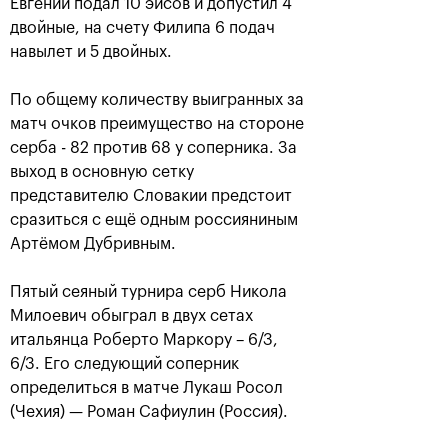
Евгений подал 10 эйсов и допустил 4
двойные, на счету Филипа 6 подач
навылет и 5 двойных.
По общему количеству выигранных за
матч очков преимущество на стороне
серба - 82 против 68 у соперника. За
выход в основную сетку
представителю Словакии предстоит
Рублёв — чемпион XXX
сразиться с ещё одным россияниным
турнира «ВТБ Кубок
Артёмом Дубривным.
Кремля»
20 октября, 21:00
Пятый сеяный турнира серб Никола
Милоевич обыграл в двух сетах
итальянца Роберто Маркору – 6/3,
6/3. Его следующий соперник
определиться в матче Лукаш Росол
(Чехия) — Роман Сафиулин (Россия).