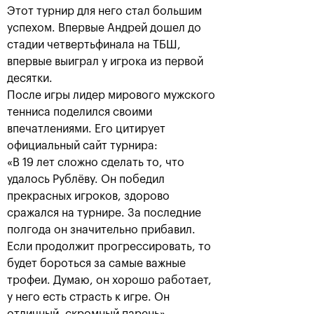
Этот турнир для него стал большим
успехом. Впервые Андрей дошел до
стадии четвертьфинала на ТБШ,
впервые выиграл у игрока из первой
десятки.
После игры лидер мирового мужского
тенниса поделился своими
впечатлениями. Его цитирует
официальный сайт турнира:
Рублёв — чемпион XXX
«В 19 лет сложно сделать то, что
турнира «ВТБ Кубок
удалось Рублёву. Он победил
Кремля»
прекрасных игроков, здорово
20 октября, 21:00
сражался на турнире. За последние
полгода он значительно прибавил.
Если продолжит прогрессировать, то
будет бороться за самые важные
трофеи. Думаю, он хорошо работает,
у него есть страсть к игре. Он