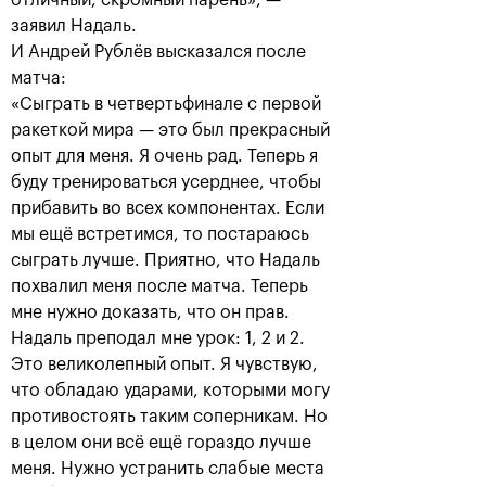
отличный, скромный парень», —
заявил Надаль.
И Андрей Рублёв высказался после
Анастасия Павлюченкова:
матча:
«Не хватило чуть-чуть,
«Сыграть в четвертьфинале с первой
чтобы оказать Белинде
ракеткой мира — это был прекрасный
сопротивление!»
опыт для меня. Я очень рад. Теперь я
20 октября, 20:30
буду тренироваться усерднее, чтобы
прибавить во всех компонентах. Если
мы ещё встретимся, то постараюсь
сыграть лучше. Приятно, что Надаль
похвалил меня после матча. Теперь
мне нужно доказать, что он прав.
Надаль преподал мне урок: 1, 2 и 2.
Андрей Рублев:
Белинда Бенчич: «ВТБ
Это великолепный опыт. Я чувствую,
«Невозможно описать
Кубок Кремля» займет
мои чувства словами!»
особое место в моем
что обладаю ударами, которыми могу
сердце»
20 октября, 20:00
противостоять таким соперникам. Но
20 октября, 19:15
в целом они всё ещё гораздо лучше
меня. Нужно устранить слабые места