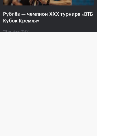
Рублёв — чемпион XXX турнира «ВТБ
Кубок Кремля»
20 октября, 21:00
В «Крылатском»
Марат Сафин:
чествовали российских
«Включение в Зал
чемпионов «ВТБ Кубок
мировой теннисной
Кремля» и лауреатов
славы - это вишенка на
Зала мировой
торте»
теннисной славы
19 октября, 21:00
19 октября, 21:15
Анастасия Павлюченкова: «Не
хватило чуть-чуть, чтобы оказать
Белинде сопротивление!»