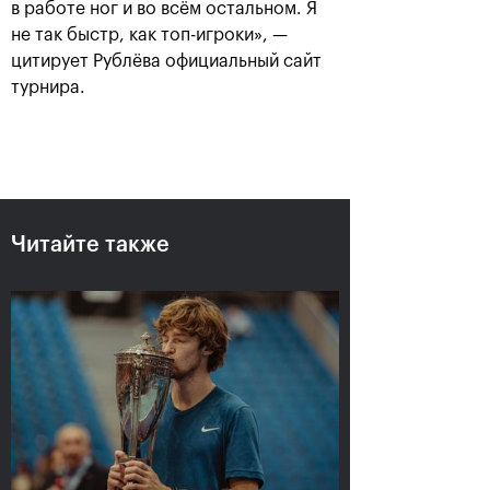
в работе ног и во всём остальном. Я
не так быстр, как топ-игроки», —
цитирует Рублёва официальный сайт
турнира.
Сюко Аояма и Ина
Россияне Рублёв и
Шибахара: «Нужно
Павлюченкова
было играть в наш
сыграют в одиночных
лучший теннис весь
финалах «ВТБ Кубок
матч!»
Кремля 2019»
20 октября, 16:45
20 октября, 10:00
Читайте также
Матве Мидделькоп-
Андрей Рублев: «После
Марсело Демолинер:
победы над Чиличем
«Нас притягивает друг
сразу написал Карену
к другу, как магнитом»
Хачанову!»
19 октября, 23:30
19 октября, 23:00