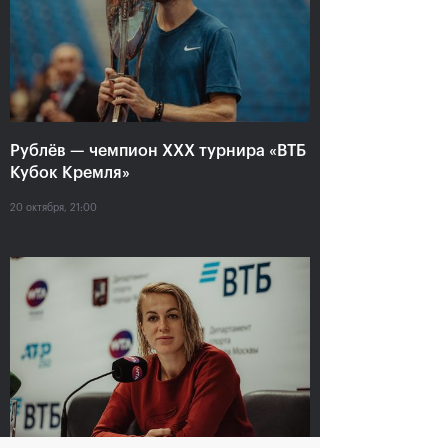
Анастасия Павлюченкова:
«Не хватило чуть-чуть,
чтобы оказать Белинде
сопротивление!»
Рублёв — чемпион XXX турнира «ВТБ
20 октября, 20:30
Кубок Кремля»
20 октября, 21:00
Андрей Рублев:
Белинда Бенчич: «ВТБ
«Невозможно описать
Кубок Кремля» займет
мои чувства словами!»
особое место в моем
сердце»
20 октября, 20:00
20 октября, 19:15