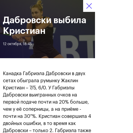
Дабровски выбила
12–20 октября 2019
6
Ледовый Дворец
Билеты
“Крылатское”
:
:
17
22
46
Кристиан
Новости
12 октября, 18:45
За все время
Дата
Канадка Габриэла Дабровски в двух
ЛЕНТА
сетах обыграла румынку Жаклин
Кристиан – 7/5, 6/0. У Габриэлы
Андрей Рублев подарил
Бенчич - победительница
себе Кубок Cartier на день
«ВТБ Кубок Кремля 2019»
Дабровски выигранных очков на
рождения
первой подаче почти на 20% больше,
чем у её соперницы, а на приёме -
почти на 30 %. Кристиан совершила 4
20 октября, 19:00
20 октября, 17:45
двойных ошибки, в то время как
Дабровски – только 2. Габриэла также