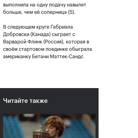
выполнила на одну подачу навылет
больше, чем её соперница (5).
В следующем круге Габриэла
Добровски (Канада) сыграет с
Варварой Флинк (Россия), которая в
своём стартовом поединке обыграла
американку Бетани Маттек-Сандс
Рублёв — чемпион XXX
турнира «ВТБ Кубок
Кремля»
20 октября, 21:00
Читайте также