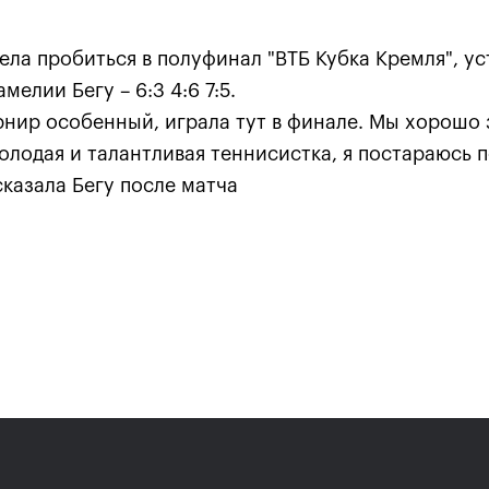
ела пробиться в полуфинал "ВТБ Кубка Кремля", ус
елии Бегу – 6:3 4:6 7:5.
рнир особенный, играла тут в финале. Мы хорошо 
лодая и талантливая теннисистка, я постараюсь п
сказала Бегу после матча
Анастасия Павлюченкова:
хватило чуть-чуть, чтобы
оказать Белинде
сопротивление!»
20 октября, 20:30