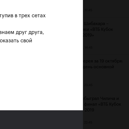
20 октября, 17:45
тупив в трех сетах
Аояма и Шибахара –
чемпионки «ВТБ Кубок
знаем друг друга,
Кремля 2019»
оказать свой
20 октября, 14:45
 «Не
Фотогалерея за 19 октября:
шестой день основной
сетки
19 октября, 23:45
Рублев обыграл Чилича и
вышел в финал «ВТБ Кубок
Кремля» 2019
19 октября, 22:45