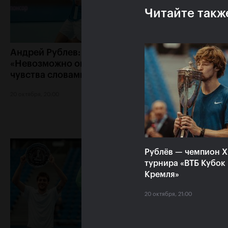
Читайте такж
Андрей Рублев:
Белинда Бенчич:
«Невозможно описать мои
Кубок Кремля» з
чувства словами!»
особое место в 
сердце»
20 октября, 20:00
20 октября, 19:15
Рублёв — чемпион 
турнира «ВТБ Кубок
Кремля»
20 октября, 21:00