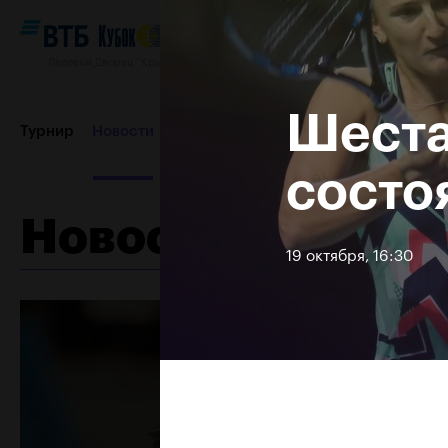
Ледовый Дворец “Крылатское”, 12–20 октября 2019
Шеста
Турнир
Новости
Игроки
Сетки
Результаты и расп
состо
Новости
Пресс-центр
Партнеры
Контакты
Турнир 2018
19 октября, 16:30