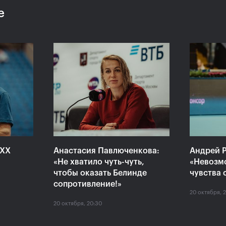
е
 «ВТБ
Сюко Аояма и Ина
Росс
аймет
Шибахара: «Нужно было
Павл
моем
играть в наш лучший
один
теннис весь матч!»
Кубо
20 октября, 16:45
20 октяб
XXX
Анастасия Павлюченкова:
Андрей Р
«Не хватило чуть-чуть,
«Невозм
чтобы оказать Белинде
чувства 
сопротивление!»
20 октября, 
20 октября, 20:30