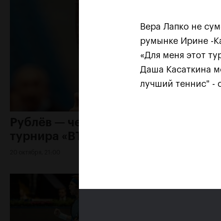
Вера Лапко не сум
румынке Ирине -Кам
«Для меня этот ту
Даша Касаткина мо
лучший теннис" - 
Рублёв — чемпион XXX
турнира «ВТБ Кубок Кремля»
20 октября, 21:00