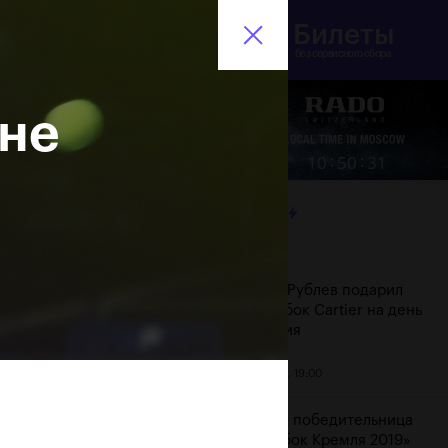
Билеты
инистерство спорта
En
оссийской Федерации
без сервисного сбора
 не
Еще
:
:
10
50
32
ЛЕНТА
Дата
Андрей Рублев подарил
себе Кубок Cartier на день
рождения
20 октября, 19:00
Бенчич - победительница
«ВТБ Кубок Кремля 2019»