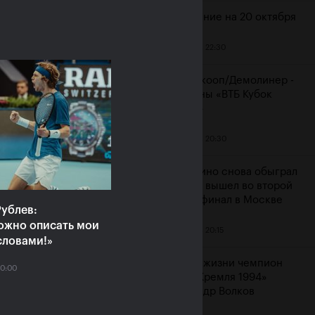
Расписание на 20 октября
19 октября, 22:30
ияне Рублёв и
Мидделкооп/Демолинер -
юченкова сыграют в
чемпионы «ВТБ Кубок
очных финалах «ВТБ
Кремля»
к Кремля 2019»
19 октября, 20:30
ря, 10:00
Маннарино снова обыграл
Сеппи и вышел во второй
подряд финал в Москве
ублев:
ожно описать мои
19 октября, 20:15
словами!»
Ушел из жизни чемпион
20:00
«Кубка Кремля 1994»
Александр Волков