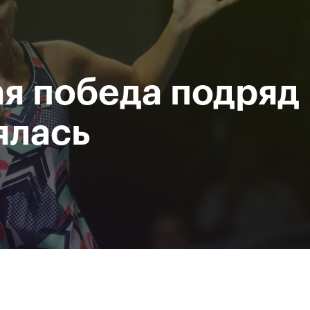
Департамент
М
спорта
Р
города Москвы
я победа подряд
исание
Мероприятия
Фото и видео
Билеты
ялась
За все время