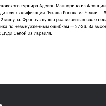
осковского турнира Адриан Маннарино из Франции 
дителя квалификации Лукаша Росола из Чехии — 6:3
с 2 минуты. Француз лучше реализовывал свою под
тика по невынужденным ошибкам — 27-36. За выхо
с Дуди Селой из Израиля.
Анастасия Павлюченкова:
хватило чуть-чуть, чтобы
оказать Белинде
сопротивление!»
20 октября, 20:30
е