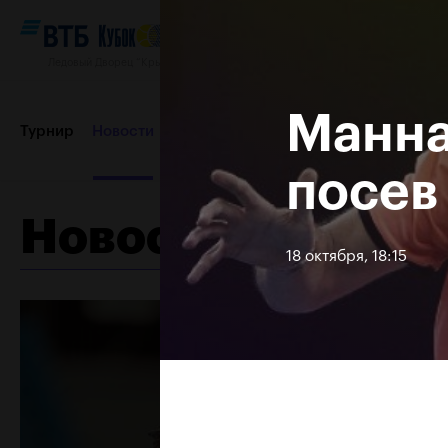
Ледовый Дворец “Крылатское”, 12–20 октября 2019
Манна
Турнир
Новости
Игроки
Сетки
Результаты и расп
посев
Новости
Пресс-центр
Партнеры
Контакты
Турнир 2018
18 октября, 18:15