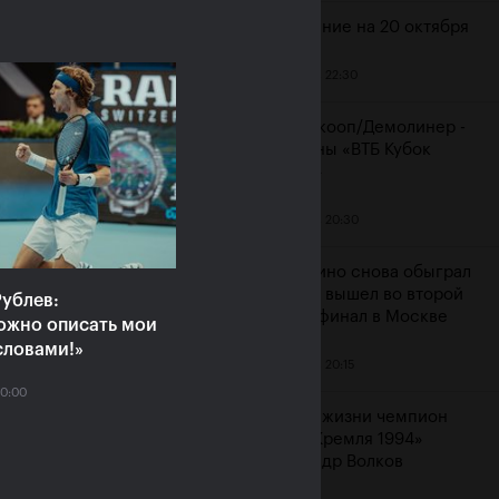
Расписание на 20 октября
19 октября, 22:30
ияне Рублёв и
Мидделкооп/Демолинер -
юченкова сыграют в
чемпионы «ВТБ Кубок
очных финалах «ВТБ
Кремля»
к Кремля 2019»
19 октября, 20:30
ря, 10:00
Маннарино снова обыграл
Сеппи и вышел во второй
ублев:
подряд финал в Москве
ожно описать мои
словами!»
19 октября, 20:15
20:00
Ушел из жизни чемпион
«Кубка Кремля 1994»
Александр Волков