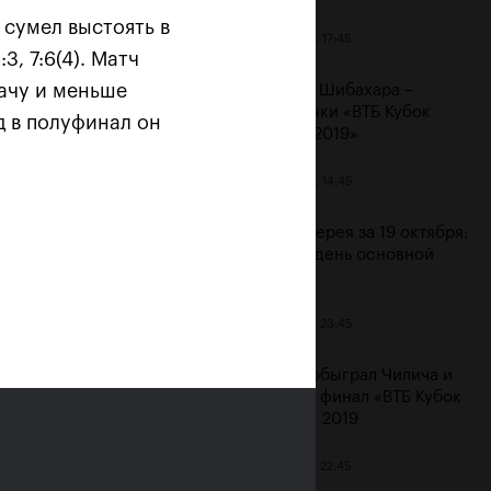
сумел выстоять в
20 октября, 17:45
, 7:6(4). Матч
ачу и меньше
Аояма и Шибахара –
чемпионки «ВТБ Кубок
д в полуфинал он
Кремля 2019»
20 октября, 14:45
 «Не
Фотогалерея за 19 октября:
шестой день основной
сетки
19 октября, 23:45
Рублев обыграл Чилича и
вышел в финал «ВТБ Кубок
Кремля» 2019
19 октября, 22:45