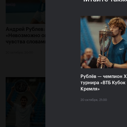
Андрей Рублев:
Белинда Бенчич:
«Невозможно описать мои
Кубок Кремля» з
чувства словами!»
особое место в 
сердце»
20 октября, 20:00
20 октября, 19:15
Рублёв — чемпион 
турнира «ВТБ Кубок
Кремля»
20 октября, 21:00