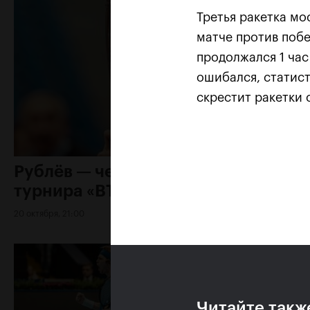
Третья ракетка м
матче против побе
продолжался 1 ча
ошибался, статис
скрестит ракетки 
Рублёв — чемпион XXX
турнира «ВТБ Кубок Кремля»
20 октября, 21:00
Читайте такж