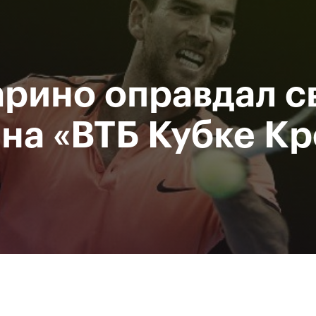
Департамент
М
спорта
Р
города Москвы
рино оправдал с
исание
Мероприятия
Фото и видео
Билеты
 на «ВТБ Кубке К
За все время