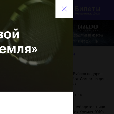
Билеты
инистерство спорта
En
оссийской Федерации
без сервисного сбора
вой
Еще
:
:
09
03
26
ремля»
ЛЕНТА
Дата
Андрей Рублев подарил
себе Кубок Cartier на день
рождения
20 октября, 19:00
Бенчич - победительница
«ВТБ Кубок Кремля 2019»