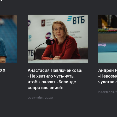
 «ВТБ
Сюко Аояма и Ина
Росс
аймет
Шибахара: «Нужно было
Павл
моем
играть в наш лучший
один
теннис весь матч!»
Кубо
20 октября, 16:45
20 октяб
XXX
Анастасия Павлюченкова:
Андрей Р
«Не хватило чуть-чуть,
«Невозм
чтобы оказать Белинде
чувства 
сопротивление!»
20 октября, 
20 октября, 20:30