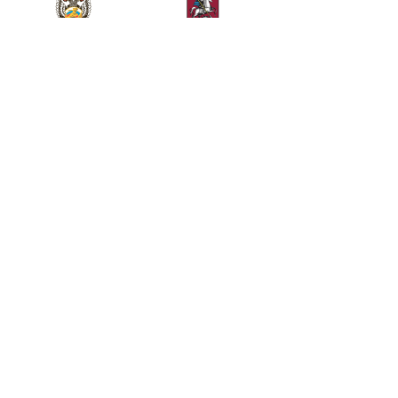
Министерство спорта
Департамент спорта
Российской Федерации
города Москвы
Телефон
+7 (499) 283-90-09
Общие вопросы
Билетный отдел
kremlincup@russport.ru
ticket@russport.ru
АО «Кубок Кремля», Москва, Ленинградское шоссе,
вл. 47, стр. 2, 3-й этаж.
© Исключительные права принадлежат АО «Кубок