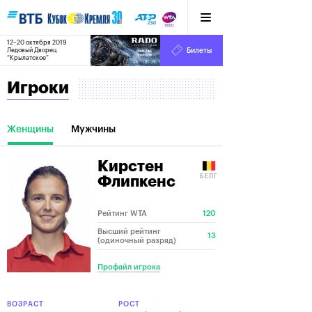
12–20 октября 2019
6
Ледовый Дворец
Билеты
“Крылатское”
:
:
16
16
23
Игроки
Женщины
Мужчины
Кирстен
БЕЛГ
Флипкенс
Рейтинг WTA
120
Высший рейтинг
13
(одиночный разряд)
Профайл игрока
ВОЗРАСТ
РОСТ