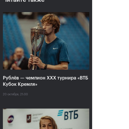
Читайте также
Анастасия Павлюченкова:
«Не хватило чуть-чуть,
чтобы оказать Белинде
сопротивление!»
20 октября, 20:30
Рублёв — чемпион XXX турнира «ВТБ
Кубок Кремля»
Андрей Рублев:
Белинда Бенчич: «ВТБ
20 октября, 21:00
«Невозможно описать
Кубок Кремля» займет
мои чувства словами!»
особое место в моем
сердце»
20 октября, 20:00
20 октября, 19:15