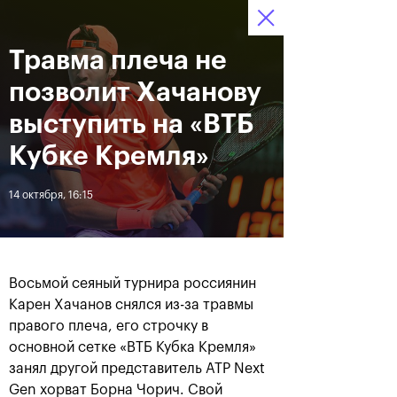
Травма плеча не
12–20 октября 2019
9
Ледовый Дворец
Билеты
“Крылатское”
:
:
09
20
48
позволит Хачанову
Новости
выступить на «ВТБ
Кубке Кремля»
За все время
Дата
14 октября, 16:15
ЛЕНТА
Андрей Рублев подарил
Бенчич - победительница
себе Кубок Cartier на день
«ВТБ Кубок Кремля 2019»
Восьмой сеяный турнира россиянин
рождения
Карен Хачанов снялся из-за травмы
правого плеча, его строчку в
основной сетке «ВТБ Кубка Кремля»
20 октября, 19:00
20 октября, 17:45
занял другой представитель ATP Next
Gen хорват Борна Чорич. Свой