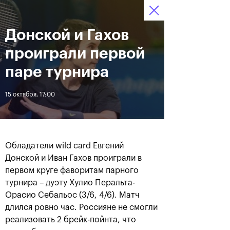
Донской и Гахов
12–20 октября 2019
8
Ледовый Дворец
Билеты
“Крылатское”
:
:
05
20
29
проиграли первой
Новости
паре турнира
15 октября, 17:00
За все время
Дата
ЛЕНТА
Обладатели wild card Евгений
Андрей Рублев подарил
Бенчич - победительница
Донской и Иван Гахов проиграли в
себе Кубок Cartier на день
«ВТБ Кубок Кремля 2019»
первом круге фаворитам парного
рождения
турнира – дуэту Хулио Перальта-
Орасио Себальос (3/6, 4/6). Матч
20 октября, 19:00
20 октября, 17:45
длился ровно час. Россияне не смогли
реализовать 2 брейк-пойнта, что