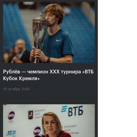
Анастасия Павлюченкова:
«Не хватило чуть-чуть,
чтобы оказать Белинде
сопротивление!»
20 октября, 20:30
Рублёв — чемпион XXX турнира «ВТБ
Кубок Кремля»
20 октября, 21:00
Андрей Рублев:
Белинда Бенчич: «ВТБ
«Невозможно описать
Кубок Кремля» займет
мои чувства словами!»
особое место в моем
сердце»
20 октября, 20:00
20 октября, 19:15