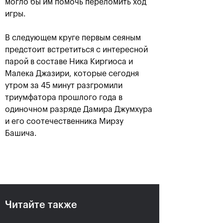
могло бы им помочь переломить ход
игры.
В следующем круге первым сеяным
предстоит встретиться с интересной
парой в составе Ника Киргиоса и
Малека Джазири, которые сегодня
утром за 45 минут разгромили
триумфатора прошлого года в
Рублёв — чемпион XXX
одиночном разряде Дамира Джумхура
турнира «ВТБ Кубок
и его соотечественника Мирзу
Кремля»
Башича.
20 октября, 21:00
Читайте также