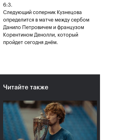
6:3.
Следующий соперник Кузнецова
определится в матче между сербом
Данило Петровичем и французом
Корентином Денолли, который
пройдет сегодня днём.
Рублёв — чемпион XXX
турнира «ВТБ Кубок
Кремля»
Читайте также
20 октября, 21:00