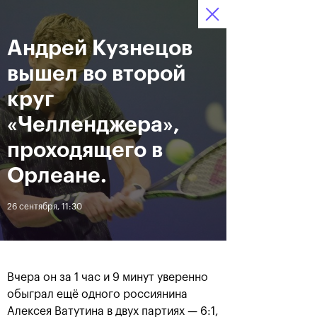
Андрей Кузнецов
12–20 октября 2019
8
Ледовый Дворец
Билеты
“Крылатское”
:
:
14
02
12
вышел во второй
Новости
круг
«Челленджера»,
За все время
Дата
проходящего в
Орлеане.
ЛЕНТА
26 сентября, 11:30
Андрей Рублев подарил
Бенчич - победительница
себе Кубок Cartier на день
«ВТБ Кубок Кремля 2019»
рождения
Вчера он за 1 час и 9 минут уверенно
20 октября, 19:00
20 октября, 17:45
обыграл ещё одного россиянина
Алексея Ватутина в двух партиях — 6:1,