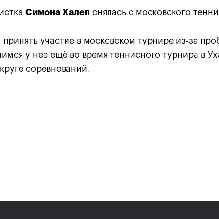
систка
Симона Халеп
снялась с московского тенни
 принять участие в московском турнире из-за про
имся у нее ещё во время теннисного турнира в Уха
 круге соревнований.
Анастасия Павлюченкова:
хватило чуть-чуть, чтобы
оказать Белинде
сопротивление!»
20 октября, 20:30