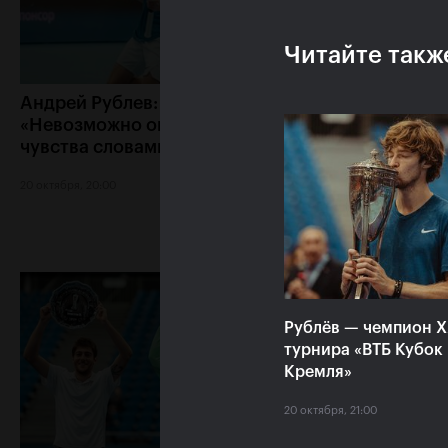
Читайте такж
Андрей Рублев:
Белинда Бенчич:
«Невозможно описать мои
Кубок Кремля» з
чувства словами!»
особое место в 
сердце»
20 октября, 20:00
20 октября, 19:15
Рублёв — чемпион 
турнира «ВТБ Кубок
Кремля»
20 октября, 21:00