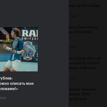
Расписание на 20 октября
19 октября, 22:30
ияне Рублёв и
Мидделкооп/Демолинер -
юченкова сыграют в
чемпионы «ВТБ Кубок
очных финалах «ВТБ
Кремля»
к Кремля 2019»
19 октября, 20:30
ря, 10:00
Маннарино снова обыграл
Сеппи и вышел во второй
подряд финал в Москве
ублев:
19 октября, 20:15
ожно описать мои
словами!»
Ушел из жизни чемпион
«Кубка Кремля 1994»
20:00
Александр Волков