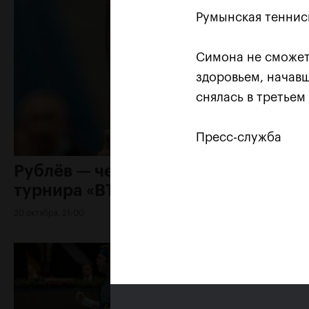
Румынская тенни
Симона не сможет
здоровьем, начавш
снялась в третьем
Пресс-служба
Рублёв — чемпион XXX
турнира «ВТБ Кубок Кремля»
20 октября, 21:00