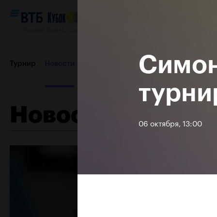
Ледовый Дворец “Крылатское”, 12–20 октября 2019
Симон
Турнир
Новости
Игроки
Сетки
Результаты и расп
турни
Новости
Пресс-центр
Партнеры
Контакты
Турнир 2018
06 октября, 13:00