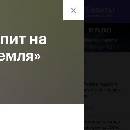
Билеты
инистерство спорта
En
оссийской Федерации
без сервисного сбора
пит на
Еще
:
:
02
39
53
емля»
ЛЕНТА
Дата
Андрей Рублев подарил
себе Кубок Cartier на день
рождения
20 октября, 19:00
Бенчич - победительница
«ВТБ Кубок Кремля 2019»