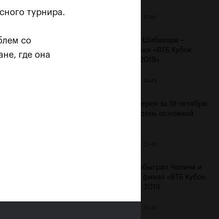
сного турнира.
20 октября, 17:45
блем со
Аояма и Шибахара –
чемпионки «ВТБ Кубок
не, где она
Кремля 2019»
20 октября, 14:45
 «Не
Фотогалерея за 19 октября:
шестой день основной
сетки
19 октября, 23:45
Рублев обыграл Чилича и
вышел в финал «ВТБ Кубок
Кремля» 2019
19 октября, 22:45