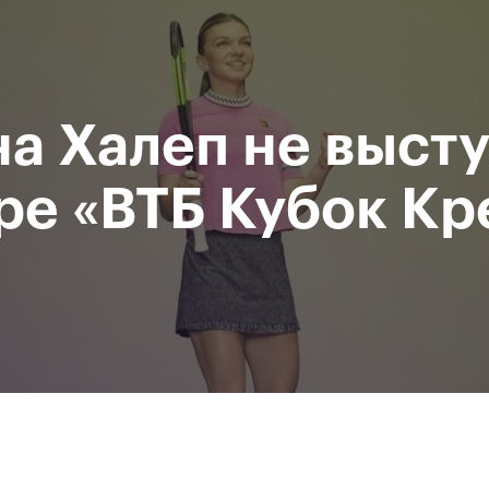
Департамент
М
спорта
Р
города Москвы
а Халеп не высту
исание
Мероприятия
Фото и видео
Билеты
ре «ВТБ Кубок Кр
За все время