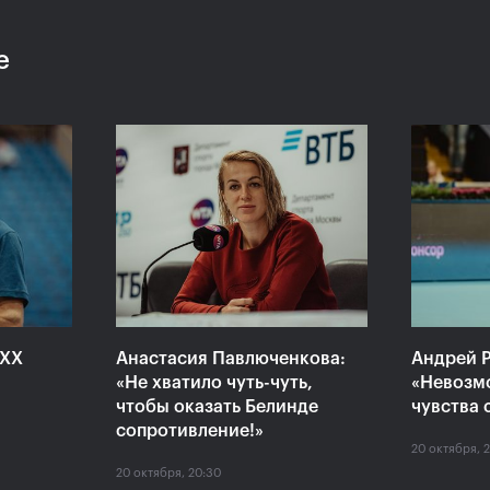
е
 «ВТБ
Сюко Аояма и Ина
Росс
аймет
Шибахара: «Нужно было
Павл
моем
играть в наш лучший
один
теннис весь матч!»
Кубо
20 октября, 16:45
20 октяб
XXX
Анастасия Павлюченкова:
Андрей Р
«Не хватило чуть-чуть,
«Невозм
чтобы оказать Белинде
чувства 
сопротивление!»
20 октября, 
20 октября, 20:30