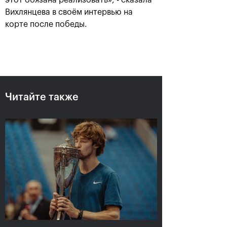
этот обязана реализовать», - сказала
Вихлянцева в своём интервью на
корте после победы.
Анастасия Павлюченкова:
«Не хватило чуть-чуть,
чтобы оказать Белинде
сопротивление!»
20 октября, 20:30
Читайте также
Андрей Рублев:
Белинда Бенчич: «ВТБ
«Невозможно описать
Кубок Кремля» займет
мои чувства словами!»
особое место в моем
сердце»
20 октября, 20:00
20 октября, 19:15