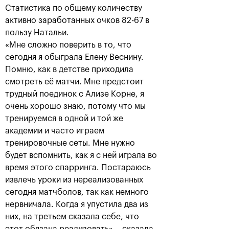
Статистика по общему количеству
активно заработанных очков 82-67 в
пользу Натальи.
«Мне сложно поверить в то, что
сегодня я обыграла Елену Веснину.
Помню, как в детстве приходила
смотреть её матчи. Мне предстоит
трудный поединок с Ализе Корне, я
очень хорошо знаю, потому что мы
Рублёв — чемпион XXX
тренируемся в одной и той же
турнира «ВТБ Кубок
академии и часто играем
Кремля»
тренировочные сеты. Мне нужно
20 октября, 21:00
будет вспомнить, как я с ней играла во
время этого спарринга. Постараюсь
извлечь уроки из нереализованных
сегодня матчболов, так как немного
нервничала. Когда я упустила два из
них, на третьем сказала себе, что