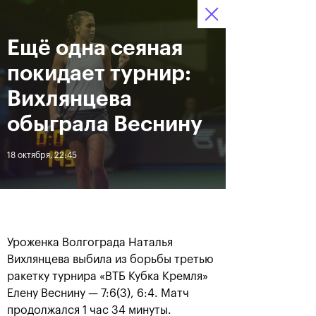
Ещё одна сеяная
12–20 октября 2019
6
Ледовый Дворец
Билеты
“Крылатское”
:
:
12
38
51
покидает турнир:
Новости
Вихлянцева
обыграла Веснину
За все время
Дата
18 октября, 22:45
ЛЕНТА
Андрей Рублев подарил
Бенчич - победительница
себе Кубок Cartier на день
«ВТБ Кубок Кремля 2019»
рождения
Уроженка Волгограда Наталья
Вихлянцева выбила из борьбы третью
ракетку турнира «ВТБ Кубка Кремля»
20 октября, 19:00
20 октября, 17:45
Елену Веснину — 7:6(3), 6:4. Матч
продолжался 1 час 34 минуты.