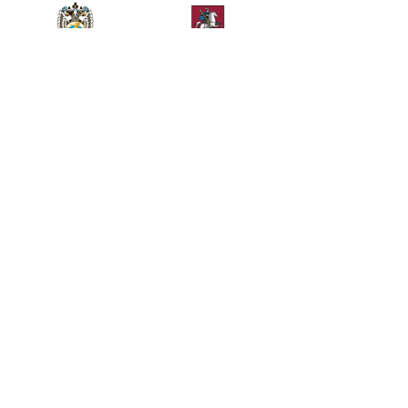
Министерство спорта
Департамент спорта
Российской Федерации
города Москвы
Телефон
+7 (499) 283-90-09
Общие вопросы
Билетный отдел
kremlincup@russport.ru
ticket@russport.ru
АО «Кубок Кремля», Москва, Ленинградское шоссе,
вл. 47, стр. 2, 3-й этаж.