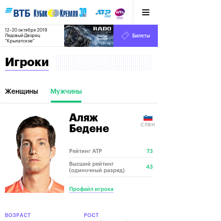
12–20 октября 2019
7
Ледовый Дворец
Билеты
“Крылатское”
:
:
21
37
19
Игроки
Женщины
Мужчины
Аляж
СЛВН
Бедене
Рейтинг ATP
73
Высший рейтинг
43
(одиночный разряд)
Профайл игрока
ВОЗРАСТ
РОСТ