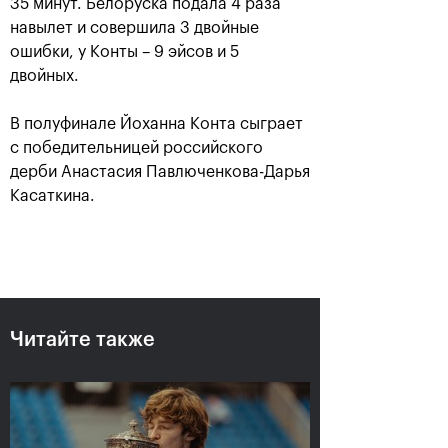
35 минут. Белоруска подала 4 раза
навылет и совершила 3 двойные
ошибки, у Конты – 9 эйсов и 5
двойных.
В полуфинале Йоханна Конта сыграет
с победительницей российского
дерби Анастасия Павлюченкова-Дарья
Касаткина.
Рублёв — чемпион XXX
турнира «ВТБ Кубок
Кремля»
20 октября, 21:00
Читайте также