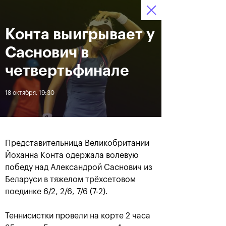
Конта выигрывает у
12–20 октября 2019
9
Ледовый Дворец
Билеты
“Крылатское”
:
:
04
31
37
Саснович в
Новости
четвертьфинале
18 октября, 19:30
За все время
Дата
ЛЕНТА
Представительница Великобритании
Андрей Рублев подарил
Бенчич - победительница
Йоханна Конта одержала волевую
себе Кубок Cartier на день
«ВТБ Кубок Кремля 2019»
победу над Александрой Саснович из
рождения
Беларуси в тяжелом трёхсетовом
поединке 6/2, 2/6, 7/6 (7-2).
20 октября, 19:00
20 октября, 17:45
Теннисистки провели на корте 2 часа