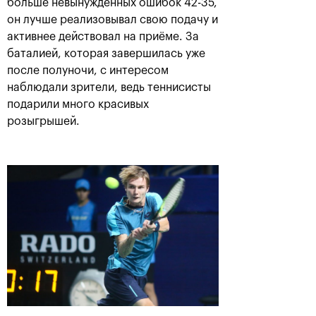
больше невынужденных ошибок 42-35,
он лучше реализовывал свою подачу и
активнее действовал на приёме. За
баталией, которая завершилась уже
после полуночи, с интересом
наблюдали зрители, ведь теннисисты
подарили много красивых
розыгрышей.
Рублёв — чемпион XXX
турнира «ВТБ Кубок
Кремля»
20 октября, 21:00