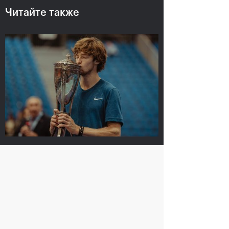
Читайте также
В «Крылатском»
Марат Сафин:
чествовали российских
«Включение в Зал
чемпионов «ВТБ Кубок
мировой теннисной
Кремля» и лауреатов
славы - это вишенка на
Зала мировой
торте»
теннисной славы
19 октября, 21:00
19 октября, 21:15
Рублёв — чемпион XXX турнира «ВТБ
Кубок Кремля»
20 октября, 21:00