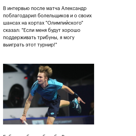
В интервью после матча Александр
поблагодарил болельщиков и о своих
Анастасия Павлюченкова:
шансах на кортах "Олимпийского"
«Не хватило чуть-чуть,
сказал: "Если меня будут хорошо
чтобы оказать Белинде
поддерживать трибуны, я могу
сопротивление!»
выиграть этот турнир!"
20 октября, 20:30
Андрей Рублев:
Белинда Бенчич: «ВТБ
«Невозможно описать
Кубок Кремля» займет
мои чувства словами!»
особое место в моем
сердце»
20 октября, 20:00
20 октября, 19:15