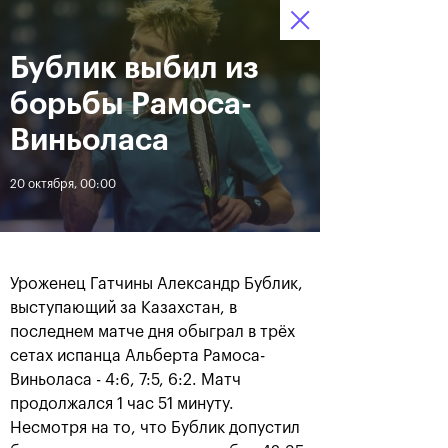
Бублик выбил из
12–20 октября 2019
6
Ледовый Дворец
Билеты
“Крылатское”
:
:
12
27
39
борьбы Рамоса-
Новости
Виньоласа
20 октября, 00:00
За все время
Дата
ЛЕНТА
Уроженец Гатчины Александр Бублик,
Андрей Рублев подарил
Бенчич - победительница
выступающий за Казахстан, в
себе Кубок Cartier на день
«ВТБ Кубок Кремля 2019»
последнем матче дня обыграл в трёх
рождения
сетах испанца Альберта Рамоса-
Виньоласа - 4:6, 7:5, 6:2. Матч
20 октября, 19:00
20 октября, 17:45
продолжался 1 час 51 минуту.
Несмотря на то, что Бублик допустил