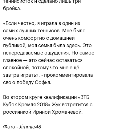
теннисисток и сделано лишь три
брейка.
«Если честно, я играла в один из
самых лучших теннисов. Мне было
очень комфортно с домашней
публикой, моя семья была здесь. Это
непередаваемые ощущения. Но самое
главное — это сейчас оставаться
Рублёв — чемпион XXX
спокойной, потому что мне ещё
турнира «ВТБ Кубок
завтра играть», - прокомментировала
Кремля»
свою победу Софья.
20 октября, 21:00
Во втором круге квалификации «ВТБ
Кубок Кремля 2018» Жук встретится с
россиянкой Ириной Хромачевой.
Фото - Jimmie48