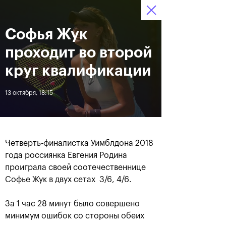
Софья Жук
12–20 октября 2019
9
Ледовый Дворец
Билеты
“Крылатское”
:
:
12
26
29
проходит во второй
Новости
круг квалификации
13 октября, 18:15
За все время
Дата
ЛЕНТА
Четверть-финалистка Уимблдона 2018
Андрей Рублев подарил
Бенчич - победительница
года россиянка Евгения Родина
себе Кубок Cartier на день
«ВТБ Кубок Кремля 2019»
проиграла своей соотечественнице
рождения
Софье Жук в двух сетах 3/6, 4/6.
20 октября, 19:00
20 октября, 17:45
За 1 час 28 минут было совершено
минимум ошибок со стороны обеих