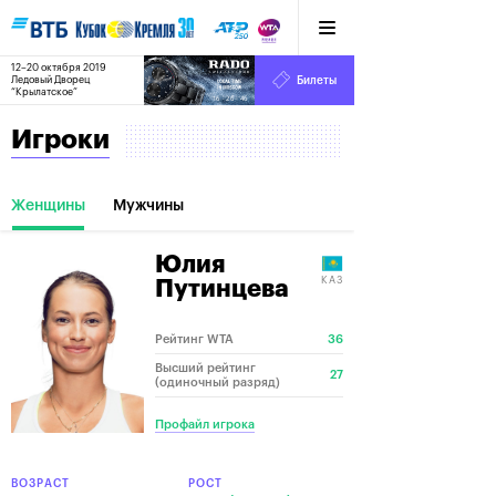
12–20 октября 2019
8
Ледовый Дворец
Билеты
“Крылатское”
:
:
16
26
46
Игроки
Женщины
Мужчины
Юлия
КАЗ
Путинцева
Рейтинг WTA
36
Высший рейтинг
27
(одиночный разряд)
Профайл игрока
ВОЗРАСТ
РОСТ