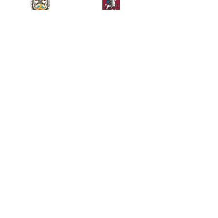
Министерство спорта
Департамент спорта
Российской Федерации
города Москвы
Телефон
+7 (499) 283-90-09
Общие вопросы
Билетный отдел
kremlincup@russport.ru
ticket@russport.ru
АО «Кубок Кремля», Москва, Ленинградское шоссе,
вл. 47, стр. 2, 3-й этаж.
© Исключительные права принадлежат АО «Кубок