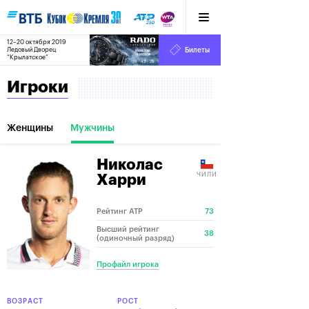
12–20 октября 2019
9
Ледовый Дворец
Билеты
“Крылатское”
:
:
19
43
29
Игроки
Женщины
Мужчины
Николас
ЧИЛИ
Харри
Рейтинг ATP
73
Высший рейтинг
38
(одиночный разряд)
Профайл игрока
ВОЗРАСТ
РОСТ