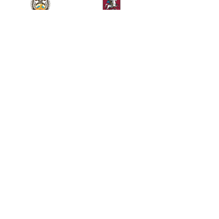
Министерство спорта
Департамент спорта
Российской Федерации
города Москвы
Телефон
+7 (499) 283-90-09
Общие вопросы
Билетный отдел
kremlincup@russport.ru
ticket@russport.ru
АО «Кубок Кремля», Москва, Ленинградское шоссе,
вл. 47, стр. 2, 3-й этаж.
© Исключительные права принадлежат АО «Кубок