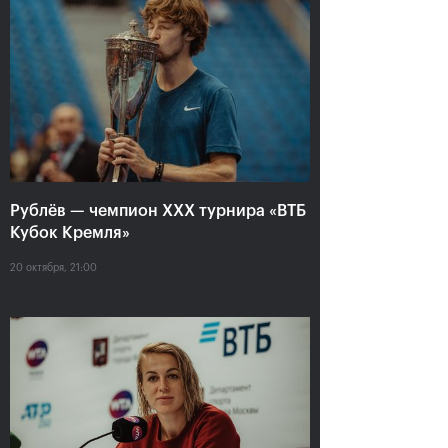
Анастасия Павлюченкова:
«Не хватило чуть-чуть,
чтобы оказать Белинде
сопротивление!»
20 октября, 20:30
Рублёв — чемпион XXX турнира «ВТБ
Кубок Кремля»
20 октября, 21:00
Андрей Рублев:
Белинда Бенчич: «ВТБ
«Невозможно описать
Кубок Кремля» займет
мои чувства словами!»
особое место в моем
сердце»
20 октября, 20:00
20 октября, 19:15