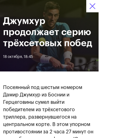
Джумхур
12–20 октября 2019
7
Ледовый Дворец
Билеты
“Крылатское”
:
:
00
13
23
продолжает серию
Новости
трёхсетовых побед
18 октября, 18:45
За все время
Дата
ЛЕНТА
Посеянный под шестым номером
Андрей Рублев подарил
Бенчич - победительница
Дамир Джумхур из Боснии и
себе Кубок Cartier на день
«ВТБ Кубок Кремля 2019»
Герцеговины сумел выйти
рождения
победителем из трёхсетового
триллера, развернувшегося на
20 октября, 19:00
20 октября, 17:45
центральном корте. В этом упорном
противостоянии за 2 часа 27 минут он