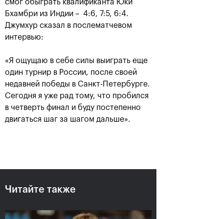
смог обыграть квалификанта Юки
Бхамбри из Индии – 4:6, 7:5, 6:4.
Джумхур сказал в послематчевом
интервью:
«Я ощущаю в себе силы выиграть еще
один турнир в России, после своей
недавней победы в Санкт-Петербурге.
Сегодня я уже рад тому, что пробился
Рублёв — чемпион XXX
в четверть финал и буду постепенно
турнира «ВТБ Кубок
двигаться шаг за шагом дальше».
Кремля»
20 октября, 21:00
Читайте также