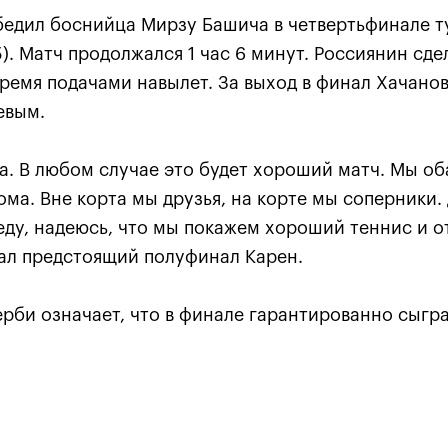
бедил боснийца Мирзу Башича в четвертьфинале т
(5). Матч продолжался 1 час 6 минут. Россиянин сде
ремя подачами навылет. За выход в финал Хачанов
евым.
а. В любом случае это будет хороший матч. Мы об
Анастасия Павлюченкова:
дома. Вне корта мы друзья, на корте мы соперники
хватило чуть-чуть, чтобы
еду, надеюсь, что мы покажем хороший теннис и о
оказать Белинде
ал предстоящий полуфинал Карен.
сопротивление!»
20 октября, 20:30
ерби означает, что в финале гарантированно сыгр