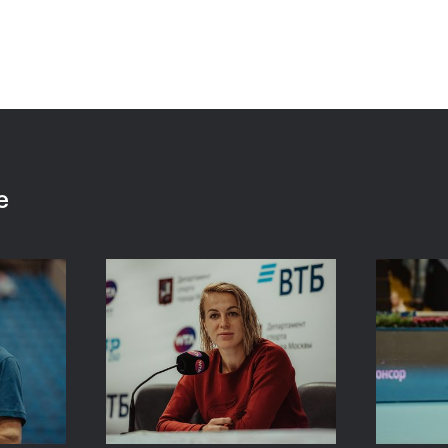
 «ВТБ
Сюко Аояма и Ина
Росс
аймет
Шибахара: «Нужно было
Павл
моем
играть в наш лучший
один
теннис весь матч!»
Кубо
е
20 октября, 16:45
20 октяб