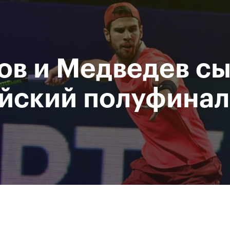
Департамент
М
спорта
Р
города Москвы
ов и Медведев с
исание
Мероприятия
Фото и видео
Билеты
йский полуфинал
За все время