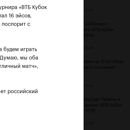
урнира «ВТБ Кубок
20 октября, 17:45
лал 16 эйсов,
 поспорит с
Аояма и Шибахара –
чемпионки «ВТБ Кубок
Кремля 2019»
20 октября, 14:45
а будем играть
 «Не
. Думаю, мы оба
Фотогалерея за 19 октября:
тличный матч»,
шестой день основной
сетки
19 октября, 23:45
ает российский
Рублев обыграл Чилича и
вышел в финал «ВТБ Кубок
Кремля» 2019
19 октября, 22:45