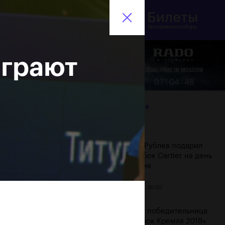
Билеты
инистерство спорта
En
оссийской Федерации
без сервисного сбора
ыграют
Еще
:
:
01
04
49
ЛЕНТА
Дата
Андрей Рублев подарил
себе Кубок Cartier на день
рождения
20 октября, 19:00
Бенчич - победительница
«ВТБ Кубок Кремля 2019»