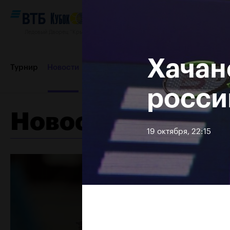
Ледовый Дворец “Крылатское”, 12–20 октября 2019
Хачан
Турнир
Новости
Игроки
Сетки
Результаты и расп
росси
Новости
Пресс-центр
Партнеры
Контакты
Турнир 2018
19 октября, 22:15