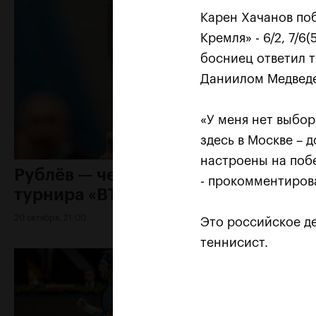
Карен Хачанов по
Кремля» - 6/2, 7/6
босниец ответил т
Даниилом Медвед
«У меня нет выбор
здесь в Москве – 
настроены на поб
Рублёв — чемпион XXX
- прокомментиров
турнира «ВТБ Кубок Кремля»
20 октября, 21:00
Это российское д
теннисист.