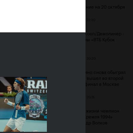
Расписание на 20 октября
19 октября, 22:30
ияне Рублёв и
Мидделкооп/Демолинер -
юченкова сыграют в
чемпионы «ВТБ Кубок
очных финалах «ВТБ
Кремля»
к Кремля 2019»
19 октября, 20:30
ря, 10:00
Маннарино снова обыграл
Сеппи и вышел во второй
подряд финал в Москве
19 октября, 20:15
Ушел из жизни чемпион
«Кубка Кремля 1994»
Александр Волков