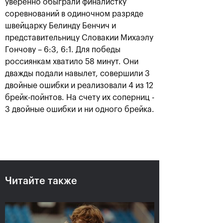
уверенно обыграли финалистку
соревнований в одиночном разряде
швейцарку Белинду Бенчич и
представительницу Словакии Михаэлу
Гончову – 6:3, 6:1. Для победы
россиянкам хватило 58 минут. Они
дважды подали навылет, совершили 3
двойные ошибки и реализовали 4 из 12
брейк-пойнтов. На счету их соперниц -
Рублёв — чемпион XXX
3 двойные ошибки и ни одного брейка.
турнира «ВТБ Кубок
Кремля»
20 октября, 21:00
Читайте также