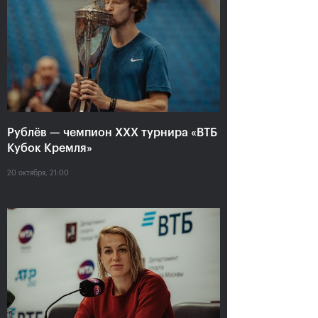
Анастасия Павлюченкова:
«Не хватило чуть-чуть,
чтобы оказать Белинде
сопротивление!»
20 октября, 20:30
Рублёв — чемпион XXX турнира «ВТБ
Кубок Кремля»
20 октября, 21:00
Андрей Рублев:
Белинда Бенчич: «ВТБ
«Невозможно описать
Кубок Кремля» займет
мои чувства словами!»
особое место в моем
сердце»
20 октября, 20:00
20 октября, 19:15