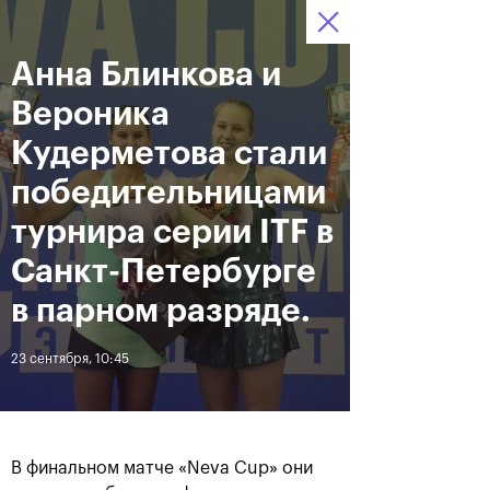
Анна Блинкова и
12–20 октября 2019
10
Ледовый Дворец
Билеты
“Крылатское”
:
:
22
48
04
Вероника
Новости
Кудерметова стали
победительницами
За все время
Дата
турнира серии ITF в
Санкт-Петербурге
ЛЕНТА
в парном разряде.
Андрей Рублев подарил
Бенчич - победительница
себе Кубок Cartier на день
«ВТБ Кубок Кремля 2019»
23 сентября, 10:45
рождения
20 октября, 19:00
20 октября, 17:45
В финальном матче «Neva Cup» они